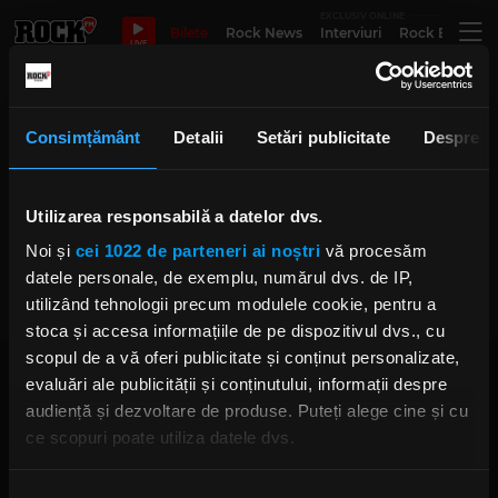
EXCLUSIV ONLINE
Bilete
Rock News
Interviuri
Rock Evergre
LIVE
damagecase
Consimțământ
Detalii
Setări publicitate
Despre
Rock The Underground: „Skate &
Utilizarea responsabilă a datelor dvs.
Destroy” aduce laolaltă mai multe
elemente de cultură urbană
Noi și
cei 1022 de parteneri ai noștri
vă procesăm
IRINA-MARIA MARINESCU
datele personale, de exemplu, numărul dvs. de IP,
MIERCURI, 14 MAI 2025
utilizând tehnologii precum modulele cookie, pentru a
stoca și accesa informațiile de pe dispozitivul dvs., cu
scopul de a vă oferi publicitate și conținut personalizate,
evaluări ale publicității și conținutului, informații despre
audiență și dezvoltare de produse. Puteți alege cine și cu
ce scopuri poate utiliza datele dvs.
Dacă ne permiteți, am dori, de asemenea:
Rock FM
– It Rocks!