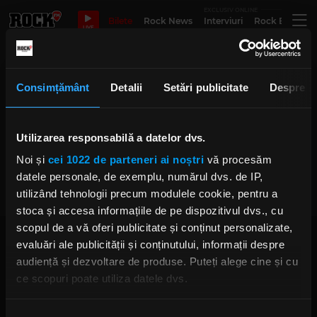
EXCLUSIV ONLINE
Bilete
Rock News
Interviuri
Rock Evergre
LIVE
Consider me gone
Consimțământ
Detalii
Setări publicitate
Despre
Utilizarea responsabilă a datelor dvs.
Cele două feţe ale lui Sting
Noi și
cei 1022 de parteneri ai noștri
vă procesăm
MIERCURI, 28 IUNIE 2023
datele personale, de exemplu, numărul dvs. de IP,
utilizând tehnologii precum modulele cookie, pentru a
stoca și accesa informațiile de pe dispozitivul dvs., cu
scopul de a vă oferi publicitate și conținut personalizate,
evaluări ale publicității și conținutului, informații despre
audiență și dezvoltare de produse. Puteți alege cine și cu
ce scopuri poate utiliza datele dvs.
Dacă ne permiteți, am dori, de asemenea:
Rock FM
– It Rocks!