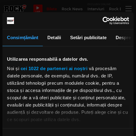
EXCLUSIV ONLINE
Bilete
Rock News
Interviuri
Rock Evergre
LIVE
concerte simfonice
Consimțământ
Detalii
Setări publicitate
Despre
Utilizarea responsabilă a datelor dvs.
Cum a fost la „Cluj Symphony
Experience”
Noi și
cei 1022 de parteneri ai noștri
vă procesăm
MARȚI, 26 SEPTEMBRIE 2023
datele personale, de exemplu, numărul dvs. de IP,
utilizând tehnologii precum modulele cookie, pentru a
stoca și accesa informațiile de pe dispozitivul dvs., cu
scopul de a vă oferi publicitate și conținut personalizate,
evaluări ale publicității și conținutului, informații despre
audiență și dezvoltare de produse. Puteți alege cine și cu
ce scopuri poate utiliza datele dvs.
Dacă ne permiteți, am dori, de asemenea:
Rock FM
– It Rocks!