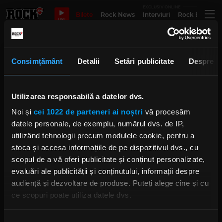
EXCLUSIV ONLINE
Bilete
Rock News
Interviuri
Rock Evergre
LIVE
Concert trooper simfonic
Consimțământ
Detalii
Setări publicitate
Despre
Concertul simfonic Trooper de
lansare al albumului „Mihai
Utilizarea responsabilă a datelor dvs.
Viteazul: Poemele Românilor” -
armonia perfectă între rock,
Noi și
cei 1022 de parteneri ai noștri
vă procesăm
orchestră și istorie
datele personale, de exemplu, numărul dvs. de IP,
IRINA-MARIA MARINESCU
JOI, 14 NOIEMBRIE 2024
utilizând tehnologii precum modulele cookie, pentru a
stoca și accesa informațiile de pe dispozitivul dvs., cu
scopul de a vă oferi publicitate și conținut personalizate,
Copilăria membrilor fondatori
evaluări ale publicității și conținutului, informații despre
Trooper - Alin „Coiotu'” Dincă și
Aurelian „Balaurul” Dincă
audiență și dezvoltare de produse. Puteți alege cine și cu
IRINA-MARIA MARINESCU
ce scopuri poate utiliza datele dvs.
MARȚI, 5 NOIEMBRIE 2024
Dacă ne permiteți, am dori, de asemenea: