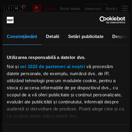
EXCLUSIV ONLINE
Bilete
Rock News
Interviuri
Rock Evergre
LIVE
Concert Depeche Mode iulie 2023
Consimțământ
Detalii
Setări publicitate
Despre
Utilizarea responsabilă a datelor dvs.
DEPECHE MODE revine la
București pe 26 iulie 2023!
Noi și
cei 1022 de parteneri ai noștri
vă procesăm
MARȚI, 4 OCTOMBRIE 2022
datele personale, de exemplu, numărul dvs. de IP,
utilizând tehnologii precum modulele cookie, pentru a
stoca și accesa informațiile de pe dispozitivul dvs., cu
scopul de a vă oferi publicitate și conținut personalizate,
evaluări ale publicității și conținutului, informații despre
audiență și dezvoltare de produse. Puteți alege cine și cu
ce scopuri poate utiliza datele dvs.
Dacă ne permiteți, am dori, de asemenea:
Rock FM
– It Rocks!