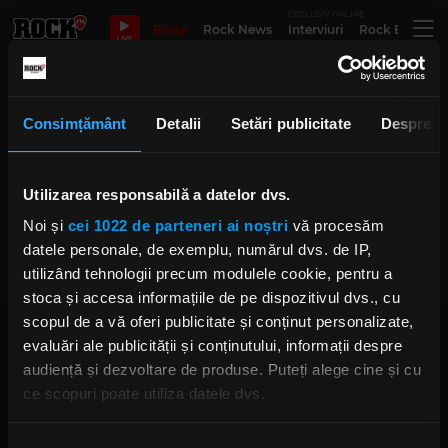
EXCLUSIV ONLINE
Bilete
Rock News
Interviuri
Rock Evergre
LIVE
Chemare Strabuna
Consimțământ
Detalii
Setări publicitate
Despre
Utilizarea responsabilă a datelor dvs.
Altar a lansat videoclipul piesei
„Chemare Străbună”
Noi și
cei 1022 de parteneri ai noștri
vă procesăm
MARȚI, 3 DECEMBRIE 2024
datele personale, de exemplu, numărul dvs. de IP,
utilizând tehnologii precum modulele cookie, pentru a
stoca și accesa informațiile de pe dispozitivul dvs., cu
scopul de a vă oferi publicitate și conținut personalizate,
evaluări ale publicității și conținutului, informații despre
audiență și dezvoltare de produse. Puteți alege cine și cu
ce scopuri poate utiliza datele dvs.
Dacă ne permiteți, am dori, de asemenea:
Rock FM
– It Rocks!