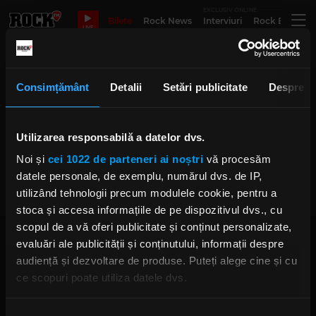
EXCLUSIV ONLINE
Bilete
Rock News
Interviuri
Rock Evergre
LIVE
chapel of rust
Consimțământ
Detalii
Setări publicitate
Despre
Utilizarea responsabilă a datelor dvs.
Chapel of Rust - 20 Martie
deschide seria TMLR
Noi și
cei 1022 de parteneri ai noștri
vă procesăm
Underground Live în club Encore
MIERCURI, 25 FEBRUARIE 2026
datele personale, de exemplu, numărul dvs. de IP,
utilizând tehnologii precum modulele cookie, pentru a
stoca și accesa informațiile de pe dispozitivul dvs., cu
scopul de a vă oferi publicitate și conținut personalizate,
evaluări ale publicității și conținutului, informații despre
audiență și dezvoltare de produse. Puteți alege cine și cu
ce scopuri poate utiliza datele dvs.
Dacă ne permiteți, am dori, de asemenea:
Rock FM
– It Rocks!