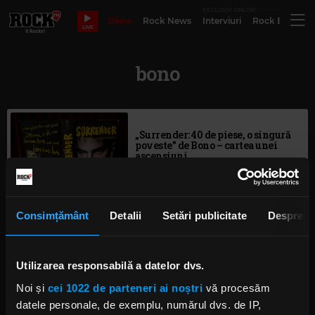
EXCLUSIV ONLINE
Bilete
Rock News
Interviuri
Rock Evergre
LIVE
bono
„Surrender: 40 de piese, o singură
poveste” de Bono – cartea unei
ascensiuni
MIHAELA AVRAM
MARȚI, 26 SEPTEMBRIE 2023
Consimțământ
Detalii
Setări publicitate
Despre
Bono a interpretat „Running To
Stand Still” (U2) în Ajunul
Crăciunului pentru ajutorarea
Utilizarea responsabilă a datelor dvs.
persoanelor fără adăpost
LUNI, 27 DECEMBRIE 2021
Noi și
cei 1022 de parteneri ai noștri
vă procesăm
datele personale, de exemplu, numărul dvs. de IP,