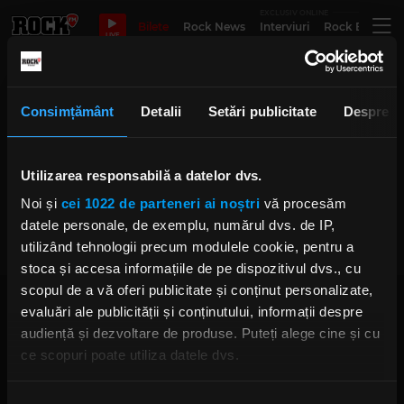
EXCLUSIV ONLINE
Bilete
Rock News
Interviuri
Rock Evergre
LIVE
BILLY COBHAM
Consimțământ
Detalii
Setări publicitate
Despre
Utilizarea responsabilă a datelor dvs.
BILLY COBHAM - O viață dedicată
ritmului
Noi și
cei 1022 de parteneri ai noștri
vă procesăm
VINERI, 8 SEPTEMBRIE 2023
datele personale, de exemplu, numărul dvs. de IP,
utilizând tehnologii precum modulele cookie, pentru a
stoca și accesa informațiile de pe dispozitivul dvs., cu
scopul de a vă oferi publicitate și conținut personalizate,
evaluări ale publicității și conținutului, informații despre
audiență și dezvoltare de produse. Puteți alege cine și cu
ce scopuri poate utiliza datele dvs.
Dacă ne permiteți, am dori, de asemenea:
Rock FM
– It Rocks!