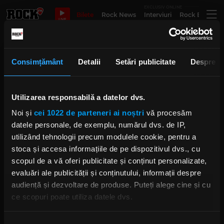
EXCLUSIV ONLINE
Bilete
Rock News
Interviuri
Rock Evergre
LIVE
best rock album
Consimțământ
Detalii
Setări publicitate
Despre
Utilizarea responsabilă a datelor dvs.
Premiile Grammy 2024: Paramore
câștigă „Best Rock Album” și scrie
Noi și
cei 1022 de parteneri ai noștri
vă procesăm
istorie
LUNI, 5 FEBRUARIE 2024
datele personale, de exemplu, numărul dvs. de IP,
utilizând tehnologii precum modulele cookie, pentru a
stoca și accesa informațiile de pe dispozitivul dvs., cu
scopul de a vă oferi publicitate și conținut personalizate,
evaluări ale publicității și conținutului, informații despre
“Patient Number 9”
audiență și dezvoltare de produse. Puteți alege cine și cu
SÂMBĂTĂ, 4 FEBRUARIE 2023
ce scopuri poate utiliza datele dvs.
Dacă ne permiteți, am dori, de asemenea: