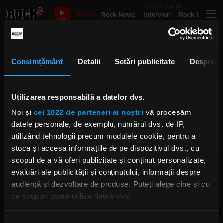
EXCLUSIV ONLINE
Bilete
Rock News
Interviuri
Rock Evergre
LIVE
berlin casa de papel
Consimțământ
Detalii
Setări publicitate
Despre
Utilizarea responsabilă a datelor dvs.
Universul „La Casa de Papel” a
ajuns la București pentru
Noi și
cei 1022 de parteneri ai noștri
vă procesăm
premiera noului sezon „Berlin”
MIERCURI, 13 MAI 2026
datele personale, de exemplu, numărul dvs. de IP,
utilizând tehnologii precum modulele cookie, pentru a
stoca și accesa informațiile de pe dispozitivul dvs., cu
scopul de a vă oferi publicitate și conținut personalizate,
evaluări ale publicității și conținutului, informații despre
audiență și dezvoltare de produse. Puteți alege cine și cu
ce scopuri poate utiliza datele dvs.
Dacă ne permiteți, am dori, de asemenea:
Rock FM
– It Rocks!