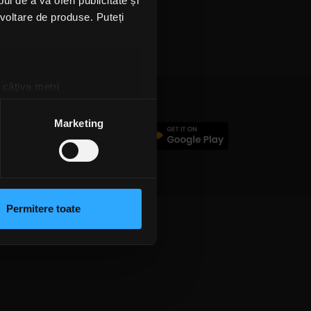
l de a vă oferi publicitate și
ezvoltare de produse. Puteți
 câțiva metri
amprentare)
țele la
secțiunea cu detalii
.
Marketing
c
 sociale și pentru a analiza
rmații cu privire la modul în
n urma folosirii serviciilor
Permitere toate
lizarea modulelor noastre