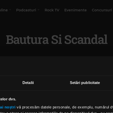
nline
Podcasturi
Rock TV
Evenimente
Concursuri
Bautura Si Scandal
Detalii
Setări publicitate
telor dvs.
ai noștri
vă procesăm datele personale, de exemplu, numărul dvs.