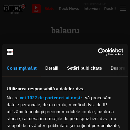
EXCLUSIV ONLINE
Bilete
Rock News
Interviuri
Rock Evergre
LIVE
balauru
Trooper - 30 de ani, în 30 de
fotografii
IRINA-MARIA MARINESCU
Consimțământ
Detalii
Setări publicitate
Despre
JOI, 20 MARTIE 2025
Utilizarea responsabilă a datelor dvs.
Copilăria membrilor fondatori
Noi și
cei 1022 de parteneri ai noștri
vă procesăm
Trooper - Alin „Coiotu'” Dincă și
datele personale, de exemplu, numărul dvs. de IP,
Aurelian „Balaurul” Dincă
utilizând tehnologii precum modulele cookie, pentru a
IRINA-MARIA MARINESCU
MARȚI, 5 NOIEMBRIE 2024
stoca și accesa informațiile de pe dispozitivul dvs., cu
scopul de a vă oferi publicitate și conținut personalizate,