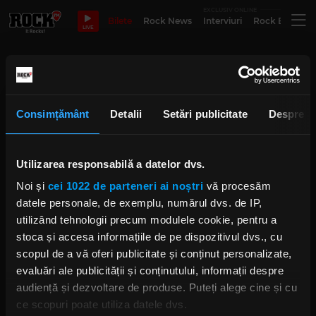
EXCLUSIV ONLINE
Bilete
Rock News
Interviuri
Rock Evergre
LIVE
backstage babes
Consimțământ
Detalii
Setări publicitate
Despre
Phantom și Poison The Preacher
vor concerta la București și Cluj
Utilizarea responsabilă a datelor dvs.
VINERI, 15 MAI 2026
Noi și
cei 1022 de parteneri ai noștri
vă procesăm
datele personale, de exemplu, numărul dvs. de IP,
utilizând tehnologii precum modulele cookie, pentru a
stoca și accesa informațiile de pe dispozitivul dvs., cu
„Punk Apocalypse” va zgudui din
nou scena locală
scopul de a vă oferi publicitate și conținut personalizate,
IRINA-MARIA MARINESCU
evaluări ale publicității și conținutului, informații despre
LUNI, 5 IANUARIE 2026
audiență și dezvoltare de produse. Puteți alege cine și cu
ce scopuri poate utiliza datele dvs.