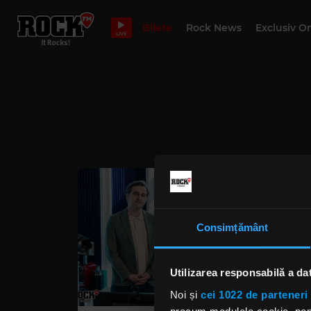
Bilete
Rock News
Exclusiv O
LIVE
Consimțământ
Utilizarea responsabilă a da
Noi și
cei 1022 de parteneri 