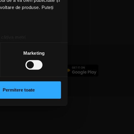
l de a vă oferi publicitate și
ezvoltare de produse. Puteți
 câțiva metri
amprentare)
țele la
secțiunea cu detalii
.
Marketing
c
 sociale și pentru a analiza
rmații cu privire la modul în
n urma folosirii serviciilor
Permitere toate
lizarea modulelor noastre