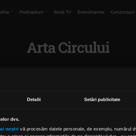
nline
Podcasturi
Rock TV
Evenimente
Concursuri
Arta Circului
Detalii
Setări publicitate
telor dvs.
ai noștri
vă procesăm datele personale, de exemplu, numărul dvs.