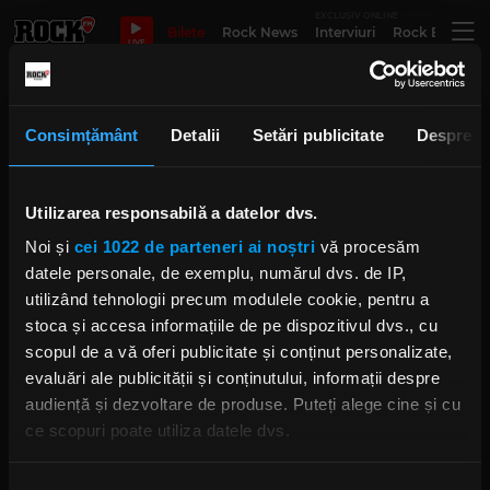
EXCLUSIV ONLINE
Bilete
Rock News
Interviuri
Rock Evergre
LIVE
arenele romane concert byron
Consimțământ
Detalii
Setări publicitate
Despre
lansare album
Utilizarea responsabilă a datelor dvs.
Noi și
cei 1022 de parteneri ai noștri
vă procesăm
„efemeride”, 10 universuri
complexe captate pe același disc
datele personale, de exemplu, numărul dvs. de IP,
byron | Exclusive #AlbumReview
utilizând tehnologii precum modulele cookie, pentru a
MIERCURI, 4 OCTOMBRIE 2023
stoca și accesa informațiile de pe dispozitivul dvs., cu
scopul de a vă oferi publicitate și conținut personalizate,
evaluări ale publicității și conținutului, informații despre
audiență și dezvoltare de produse. Puteți alege cine și cu
Trupa byron anunță „Efemeride" -
albumul cu numărul opt ce se va
ce scopuri poate utiliza datele dvs.
lansa în toamnă
MIERCURI, 2 AUGUST 2023
Dacă ne permiteți, am dori, de asemenea: