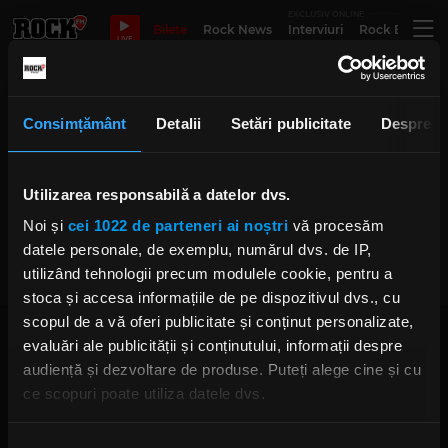
EXCLUSIV ONLINE
Bilete
Rock News
Interviuri
Rock Evergre
LIVE
Anca Sandu
Consimțământ
Detalii
Setări publicitate
Despre
Valeriu Nicolae și Anca Sandu au
povestit ieri, la „Rock Driver cu
Utilizarea responsabilă a datelor dvs.
Cristian Hrubaru” despre
festivalul caritabil „Planeta
Noi și
cei 1022 de parteneri ai noștri
vă procesăm
Nucșoara”
datele personale, de exemplu, numărul dvs. de IP,
IRINA-MARIA MARINESCU
MIERCURI, 28 AUGUST 2024
utilizând tehnologii precum modulele cookie, pentru a
stoca și accesa informațiile de pe dispozitivul dvs., cu
scopul de a vă oferi publicitate și conținut personalizate,
evaluări ale publicității și conținutului, informații despre
audiență și dezvoltare de produse. Puteți alege cine și cu
ce scopuri poate utiliza datele dvs.
Dacă ne permiteți, am dori, de asemenea:
Rock FM
– It Rocks!