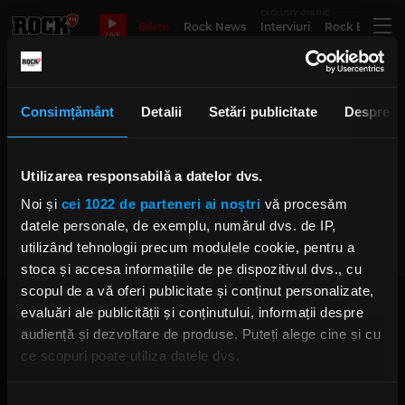
EXCLUSIV ONLINE
Bilete
Rock News
Interviuri
Rock Evergre
LIVE
Alexandru Figaro
Consimțământ
Detalii
Setări publicitate
Despre
Utilizarea responsabilă a datelor dvs.
Leather Brigade a lansat EP-ul
„Pray To The Knife”
Noi și
cei 1022 de parteneri ai noștri
vă procesăm
IRINA-MARIA MARINESCU
MARȚI, 2 MAI 2023
datele personale, de exemplu, numărul dvs. de IP,
utilizând tehnologii precum modulele cookie, pentru a
stoca și accesa informațiile de pe dispozitivul dvs., cu
scopul de a vă oferi publicitate și conținut personalizate,
evaluări ale publicității și conținutului, informații despre
audiență și dezvoltare de produse. Puteți alege cine și cu
ce scopuri poate utiliza datele dvs.
Dacă ne permiteți, am dori, de asemenea:
Rock FM
– It Rocks!