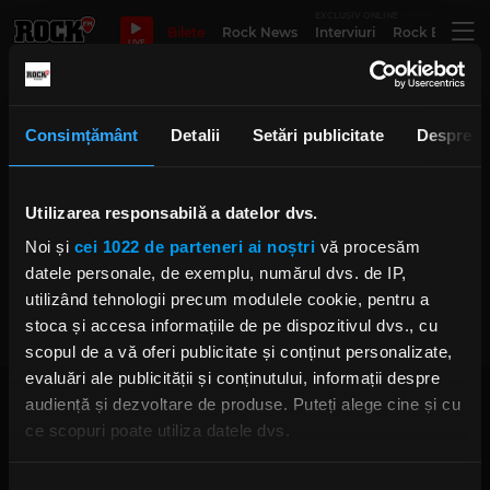
EXCLUSIV ONLINE
Bilete
Rock News
Interviuri
Rock Evergre
LIVE
album nou Breaking In A
Consimțământ
Detalii
Setări publicitate
Despre
Sequence
Utilizarea responsabilă a datelor dvs.
Noi și
cei 1022 de parteneri ai noștri
vă procesăm
Breaking In A Sequence ne oferă
videoclipul melodiei „Leave Me
datele personale, de exemplu, numărul dvs. de IP,
Be”
utilizând tehnologii precum modulele cookie, pentru a
VINERI, 29 APRILIE 2022
stoca și accesa informațiile de pe dispozitivul dvs., cu
scopul de a vă oferi publicitate și conținut personalizate,
evaluări ale publicității și conținutului, informații despre
audiență și dezvoltare de produse. Puteți alege cine și cu
ce scopuri poate utiliza datele dvs.
Dacă ne permiteți, am dori, de asemenea: