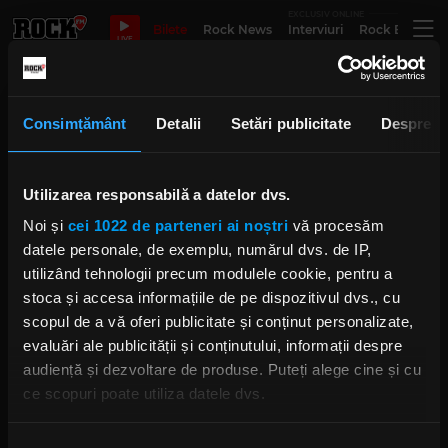
EXCLUSIV ONLINE
Bilete
Rock News
Interviuri
Rock Evergre
LIVE
Wanderers
Consimțământ
Detalii
Setări publicitate
Despre
Visions Of Atlantis lansează
Utilizarea responsabilă a datelor dvs.
prima melodie de pe discul
„Wanderers”: „Heroes Of The
Noi și
cei 1022 de parteneri ai noștri
vă procesăm
Dawn”
datele personale, de exemplu, numărul dvs. de IP,
MIERCURI, 10 IULIE 2019
utilizând tehnologii precum modulele cookie, pentru a
stoca și accesa informațiile de pe dispozitivul dvs., cu
scopul de a vă oferi publicitate și conținut personalizate,
evaluări ale publicității și conținutului, informații despre
Visions Of Atlantis revin cu un
album de studio în august
audiență și dezvoltare de produse. Puteți alege cine și cu
MIERCURI, 3 IULIE 2019
ce scopuri poate utiliza datele dvs.
Dacă ne permiteți, am dori, de asemenea: