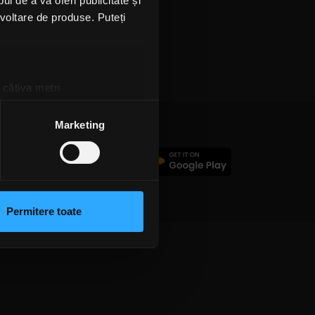
l de a vă oferi publicitate și
ezvoltare de produse. Puteți
 câțiva metri
amprentare)
țele la
secțiunea cu detalii
.
Marketing
c
 sociale și pentru a analiza
rmații cu privire la modul în
n urma folosirii serviciilor
Permitere toate
lizarea modulelor noastre