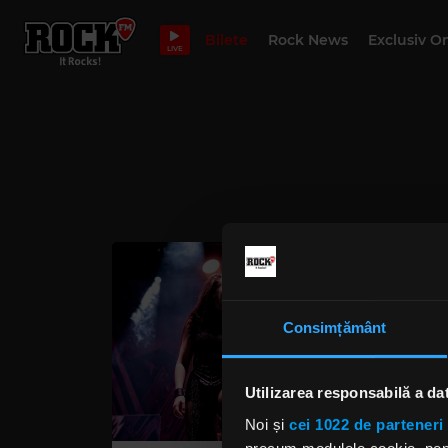
Bilete
Rock News
Exclusiv O
LIVE
Consimțământ
Utilizarea responsabilă a da
Noi și
cei 1022 de parteneri 