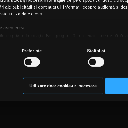
u a stoca și accesa informațiile de pe dispozitivul dvs., cu scopu
oclip nou de la
ri ale publicității și conținutului, informații despre audiență și d
ranthe - „Dream”
ate utiliza datele dvs.
CURI, 16 IANUARIE 2019
 de asemenea:
le cu privire la locația dvs. geografică cu o exactitate de până la
ozitivul scanândul-l în mod activ după caracteristici specifice (
espre procesarea datelor dvs. personale și configurați-vă preferin
Preferinţe
Statistici
ge oricând acordul din Declarația despre modulele cookie.
te@rockfm.ro
Contact form
Newsletter
Date societate
Cod deontologi
rsonaliza conținutul și anunțurile, pentru a oferi funcții de rețele
dențialitate
Despre cookie-uri
CNA
im partenerilor de rețele sociale, de publicitate și de analize info
ceștia le pot combina cu alte informații oferite de dvs. sau culese î
Utilizare doar cookie-uri necesare
să continuați să utilizați website-ul nostru, sunteți de acord cu uti