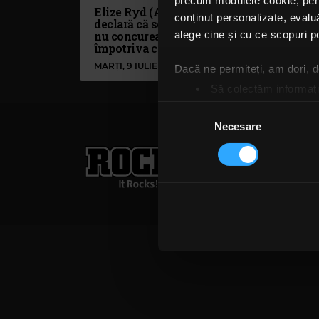
precum modulele cookie, pentr
Elize Ryd (Amaranthe)
Vide
conținut personalizate, evaluă
declară că soliștii formației
Ama
nu concurează unul
alege cine și cu ce scopuri po
împotriva celuilalt
MARȚI, 9 IULIE 2019
MIER
Dacă ne permiteți, am dori,
Să colectăm informații
Să vă identificăm disp
Selecția
Găsiți mai multe informații d
Necesare
consimțământului
Vă puteți modifica sau retra
Rock FM
– It Rocks!
021 318 8000
publicita
Folosim cookie-uri pentru a pe
Termeni și condiții
Confi
traficul. De asemenea, le ofer
care folosiți site-ul nostru. A
lor. În cazul în care alegeți 
cookie.