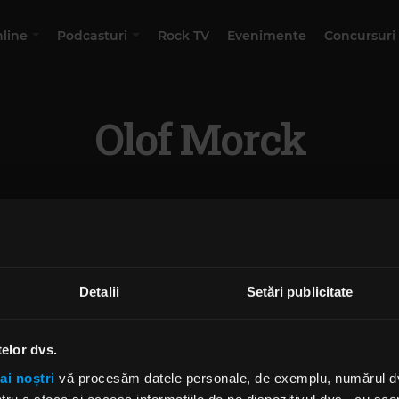
nline
Podcasturi
Rock TV
Evenimente
Concursuri
Olof Morck
Detalii
Setări publicitate
telor dvs.
ai noștri
vă procesăm datele personale, de exemplu, numărul dvs.