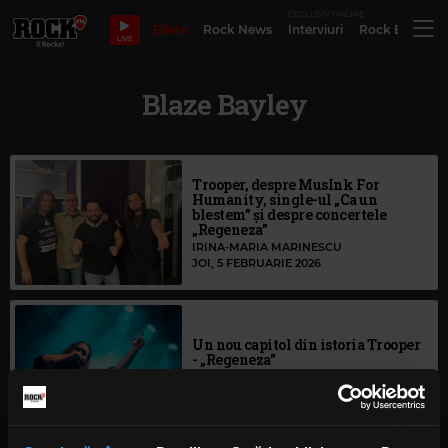
EXCLUSIV ONLINE
Bilete
Rock News
Interviuri
Rock Evergre
LIVE
Blaze Bayley
Trooper, despre MusInk For
Humanity, single-ul „Ca un
blestem” și despre concertele
„Regeneza”
IRINA-MARIA MARINESCU
JOI, 5 FEBRUARIE 2026
Un nou capitol din istoria Trooper
- „Regeneza”
IRINA-MARIA MARINESCU
LUNI, 24 NOIEMBRIE 2025