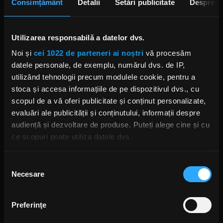
Consimțământ
Detalii
Setări publicitate
Despre
Trooper: Regeneza – 28 februarie
2026. Invitat special: Blaze
Bayley (ex-Iron Maiden)
Utilizarea responsabilă a datelor dvs.
VINERI, 25 IULIE 2025
Noi și
cei 1022 de parteneri ai noștri
vă procesăm
datele personale, de exemplu, numărul dvs. de IP,
utilizând tehnologii precum modulele cookie, pentru a
stoca și accesa informațiile de pe dispozitivul dvs., cu
Trei foști membri Judas Priest,
Blaze Bayley și David Ellefson
scopul de a vă oferi publicitate și conținut personalizate,
(Megadeth) își unesc forțele
pentru un singur spectacol
evaluări ale publicității și conținutului, informații despre
LUNI, 23 SEPTEMBRIE 2019
audiență și dezvoltare de produse. Puteți alege cine și cu
ce scopuri poate utiliza datele dvs.
Dacă ne permiteți, am dori, de asemenea:
Selecția
Blaze Bayley revine cu
videoclipul melodiei „Eagle
Necesare
Să colectăm informațiile cu privire la locația dvs.
consimțământului
Spirit”
geografică cu o exactitate de până la câțiva metri
JOI, 29 AUGUST 2019
Să vă identificăm dispozitivul scanândul-l în mod
Preferinţe
activ după caracteristici specifice (amprentare)