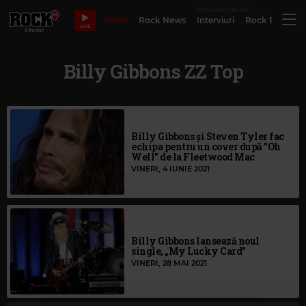
EXCLUSIV ONLINE
Bilete
Rock News
Interviuri
Rock Evergre
LIVE
Billy Gibbons ZZ Top
Billy Gibbons și Steven Tyler fac
echipa pentru un cover după "Oh
Well" de la Fleetwood Mac
VINERI, 4 IUNIE 2021
Billy Gibbons lansează noul
single, „My Lucky Card”
VINERI, 28 MAI 2021