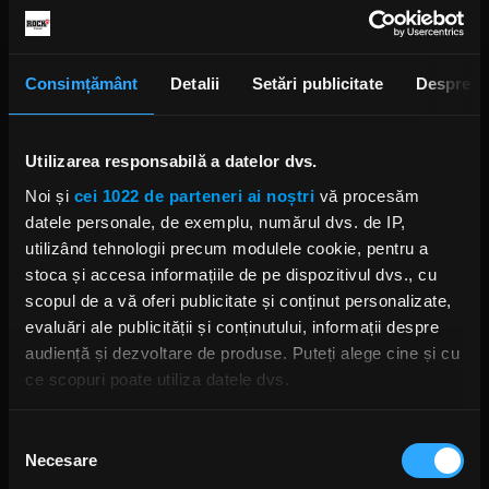
Billy Gibbons salută legendele
rock-ului Jim Morrison și Keith
Richards în noua piesă „Desert
Consimțământ
Detalii
Setări publicitate
Despre
High”
JOI, 29 APRILIE 2021
Utilizarea responsabilă a datelor dvs.
Noi și
cei 1022 de parteneri ai noștri
vă procesăm
Billy Gibbons (ZZ Top) anunță
albumul „Hardware” și lansează
datele personale, de exemplu, numărul dvs. de IP,
single-ul „West Coast Junkie”
utilizând tehnologii precum modulele cookie, pentru a
MARȚI, 30 MARTIE 2021
stoca și accesa informațiile de pe dispozitivul dvs., cu
scopul de a vă oferi publicitate și conținut personalizate,
evaluări ale publicității și conținutului, informații despre
audiență și dezvoltare de produse. Puteți alege cine și cu
Musical după cele mai celebre
ce scopuri poate utiliza datele dvs.
melodii ZZ Top
JOI, 23 MAI 2019
Dacă ne permiteți, am dori, de asemenea:
Selecția
Necesare
Să colectăm informațiile cu privire la locația dvs.
consimțământului
geografică cu o exactitate de până la câțiva metri