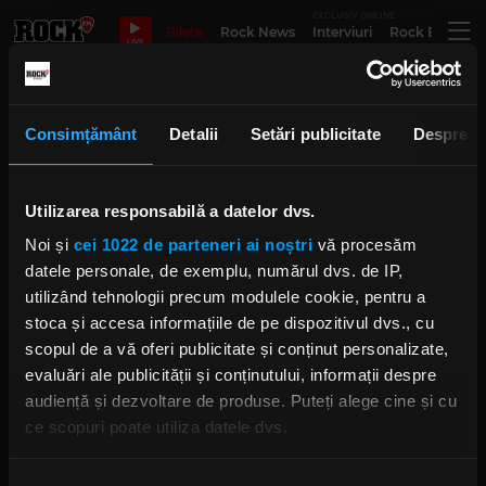
EXCLUSIV ONLINE
Bilete
Rock News
Interviuri
Rock Evergre
LIVE
Alex Varkatzas
Consimțământ
Detalii
Setări publicitate
Despre
Utilizarea responsabilă a datelor dvs.
Atreyu lansează videoclipul
melodiei „The Time Is Now”
Noi și
cei 1022 de parteneri ai noștri
vă procesăm
VINERI, 28 SEPTEMBRIE 2018
datele personale, de exemplu, numărul dvs. de IP,
utilizând tehnologii precum modulele cookie, pentru a
stoca și accesa informațiile de pe dispozitivul dvs., cu
scopul de a vă oferi publicitate și conținut personalizate,
evaluări ale publicității și conținutului, informații despre
audiență și dezvoltare de produse. Puteți alege cine și cu
ce scopuri poate utiliza datele dvs.
Dacă ne permiteți, am dori, de asemenea:
Rock FM
– It Rocks!