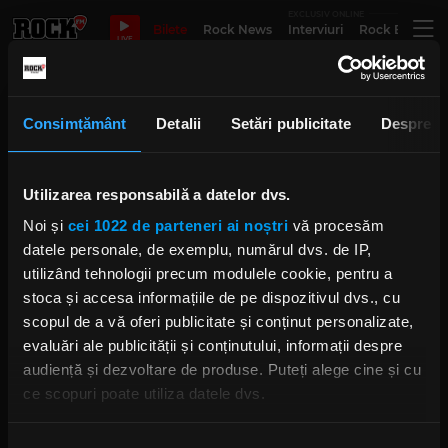
EXCLUSIV ONLINE
Bilete
Rock News
Interviuri
Rock Evergre
LIVE
7 iunie Arenele Romane
Consimțământ
Detalii
Setări publicitate
Despre
Utilizarea responsabilă a datelor dvs.
Interviu cu Paul Ciuci – 45 de ani
pe scenă, 45 de ani de Compact
Noi și
cei 1022 de parteneri ai noștri
vă procesăm
IRINA-MARIA MARINESCU
JOI, 17 APRILIE 2025
datele personale, de exemplu, numărul dvs. de IP,
utilizând tehnologii precum modulele cookie, pentru a
stoca și accesa informațiile de pe dispozitivul dvs., cu
scopul de a vă oferi publicitate și conținut personalizate,
Compact revine la Arenele
evaluări ale publicității și conținutului, informații despre
Romane pe 7 iunie pentru un
concert 100% Live!
audiență și dezvoltare de produse. Puteți alege cine și cu
IRINA-MARIA MARINESCU
ce scopuri poate utiliza datele dvs.
VINERI, 21 MARTIE 2025
Dacă ne permiteți, am dori, de asemenea: