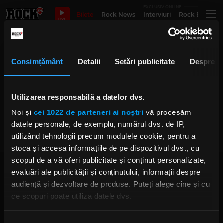
EXCLUSIV ONLINE
Bilete
Rock News
Interviuri
Rock Evergre
LIVE
3 sud est
Consimțământ
Detalii
Setări publicitate
Despre
Ovidiu Lipan Țăndărică, despre
Utilizarea responsabilă a datelor dvs.
concertul „Visul Toboșarului”, în
direct la „Rock Driver cu Cristian
Noi și
cei 1022 de parteneri ai noștri
vă procesăm
Hrubaru”
IRINA-MARIA MARINESCU
datele personale, de exemplu, numărul dvs. de IP,
MARȚI, 27 IANUARIE 2026
utilizând tehnologii precum modulele cookie, pentru a
stoca și accesa informațiile de pe dispozitivul dvs., cu
scopul de a vă oferi publicitate și conținut personalizate,
evaluări ale publicității și conținutului, informații despre
audiență și dezvoltare de produse. Puteți alege cine și cu
ce scopuri poate utiliza datele dvs.
Dacă ne permiteți, am dori, de asemenea:
Rock FM
– It Rocks!