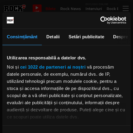
EXCLUSIV ONLINE
Bilete
Rock News
Interviuri
Rock Evergre
LIVE
23 septembrie
Consimțământ
Detalii
Setări publicitate
Despre
Utilizarea responsabilă a datelor dvs.
MIKE ZITO
Noi și
cei 1022 de parteneri ai noștri
vă procesăm
LUNI, 11 SEPTEMBRIE 2023
datele personale, de exemplu, numărul dvs. de IP,
utilizând tehnologii precum modulele cookie, pentru a
stoca și accesa informațiile de pe dispozitivul dvs., cu
scopul de a vă oferi publicitate și conținut personalizate,
evaluări ale publicității și conținutului, informații despre
audiență și dezvoltare de produse. Puteți alege cine și cu
ce scopuri poate utiliza datele dvs.
Dacă ne permiteți, am dori, de asemenea:
Rock FM
– It Rocks!