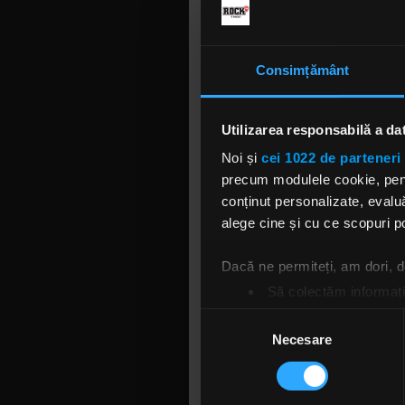
Consimțământ
Utilizarea responsabilă a da
Noi și
cei 1022 de parteneri 
precum modulele cookie, pentr
conținut personalizate, evaluă
alege cine și cu ce scopuri po
Dacă ne permiteți, am dori,
Să colectăm informații
Să vă identificăm disp
Selecția
Găsiți mai multe informații d
Necesare
consimțământului
Vă puteți modifica sau retra
Folosim cookie-uri pentru a pe