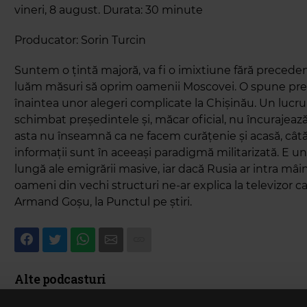
vineri, 8 august. Durata: 30 minute
Producator: Sorin Turcin
Suntem o țintă majoră, va fi o imixtiune fără precedent
luăm măsuri să oprim oamenii Moscovei. O spune pre
înaintea unor alegeri complicate la Chișinău. Un lucr
schimbat președintele și, măcar oficial, nu încurajează
asta nu înseamnă ca ne facem curățenie și acasă, câtă
informații sunt în aceeași paradigmă militarizată. E u
lungă ale emigrării masive, iar dacă Rusia ar intra mâi
oameni din vechi structuri ne-ar explica la televizor ca 
Armand Goşu, la Punctul pe știri.
Alte podcasturi