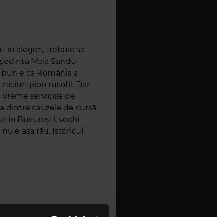
 în alegeri, trebuie să
ședinta Maia Sandu,
u bun e ca România a
 niciun pion rusofil. Dar
 vreme serviciile de
na dintre cauzele de cursă
ne în București, vechi
nu e așa rău. Istoricul