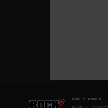
Rock FM
– It Rocks!
021 318 8000
publicita