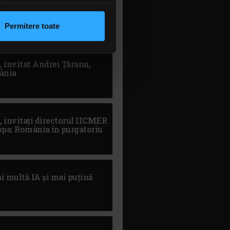
lexandru Bălășescu: Va
rmații cu privire la modul în
dominantă?
n urma folosirii serviciilor
Permitere toate
lizarea modulelor noastre
, invitat Andrei Țăranu,
mânia
, invitați directorul IICMER
opa: România în purgatoriu
ai multă IA și mai puțină