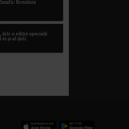
 Zamfir: România
 într-o ediție specială
i și al țării
c