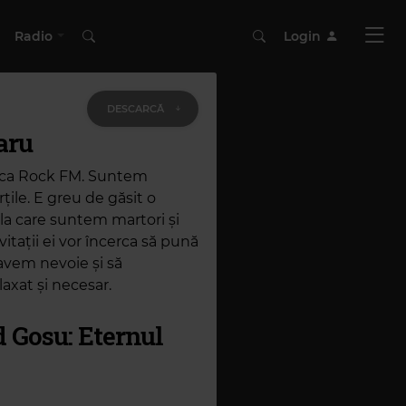
Radio
Login
DESCARCĂ
aru
arca Rock FM. Suntem
rțile. E greu de găsit o
 la care suntem martori și
itații ei vor încerca să pună
avem nevoie și să
laxat și necesar.
d Gosu: Eternul