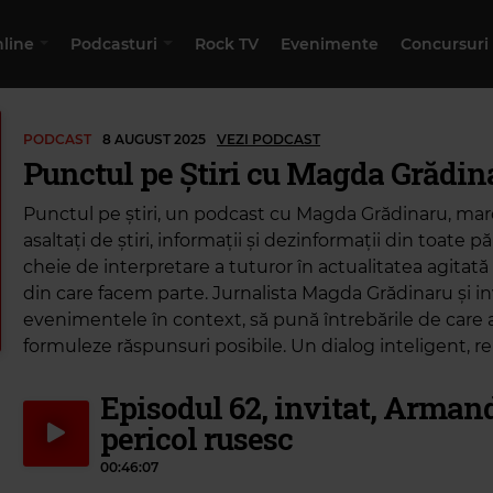
nline
Podcasturi
Rock TV
Evenimente
Concursuri
PODCAST
8 AUGUST 2025
VEZI PODCAST
Punctul pe Știri cu Magda Grădin
Punctul pe știri, un podcast cu Magda Grădinaru, m
asaltați de știri, informații și dezinformații din toate pă
cheie de interpretare a tuturor în actualitatea agitată
din care facem parte. Jurnalista Magda Grădinaru și inv
evenimentele în context, să pună întrebările de care 
formuleze răspunsuri posibile. Un dialog inteligent, re
Episodul 62, invitat, Arman
pericol rusesc
00:46:07