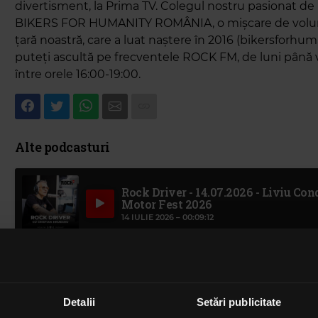
divertisment, la Prima TV. Colegul nostru pasionat de 
BIKERS FOR HUMANITY ROMÂNIA, o mișcare de voluntar
țară noastră, care a luat naștere în 2016 (bikersforhuma
puteți ascultă pe frecventele ROCK FM, de luni până 
între orele 16:00-19:00.
Alte podcasturi
Rock Driver - 14.07.2026 - Liviu Co
Motor Fest 2026
14 IULIE 2026 –
00:09:12
Rock Driver - 9.07.2026 - Mirela Car
Bucharest Town Charity Run
9 IULIE 2026 –
00:10:06
Detalii
Setări publicitate