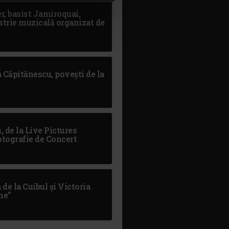
r, basist Jamiroquai,
strie muzicală organizat de
 Căpitănescu, povești de la
, de la Live Pictures
tografie de Concert
 de la Cuibul și Victoria
me”