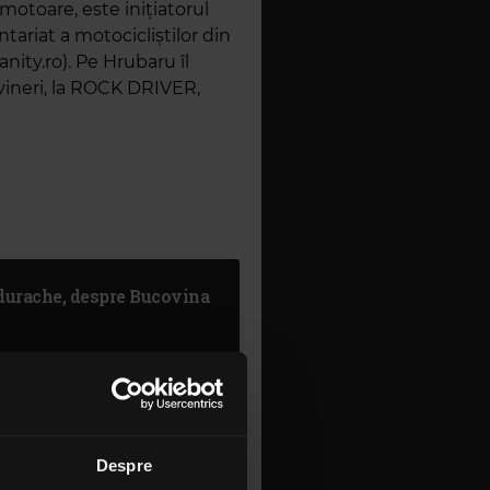
motoare, este inițiatorul
iat a motocicliștilor din
nity.ro). Pe Hrubaru îl
vineri, la ROCK DRIVER,
ndurache, despre Bucovina
acote & Mihai Stan, despre
Despre