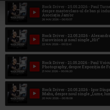
Rock Driver - 25.05.2026 - Paul Turne
despre masterclass-ul de bas și indu
Asociația Jam'or
26 MAI 2026 –
00:10:57
Rock Driver - 22.05.2026 - Alexandra
Eurovision și noul single „Hit”
22 MAI 2026 –
00:12:41
Rock Driver - 21.05.2026 - Paul Voicu
Photography, despre Expoziția de Fo
21 MAI 2026 –
00:06:20
Rock Driver - 20.05.2026 - Igor Dînga
Mahu, despre noul single „Lume, lu
20 MAI 2026 –
00:18:08