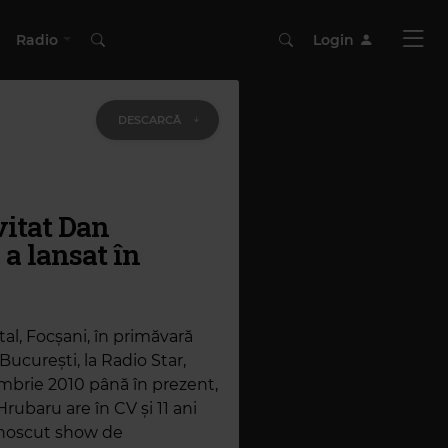
Radio
Login
DESCARCĂ
vitat Dan
 a lansat în
tal, Focșani, în primăvară
București, la Radio Star,
ombrie 2010 până în prezent,
ubaru are în CV și 11 ani
cunoscut show de