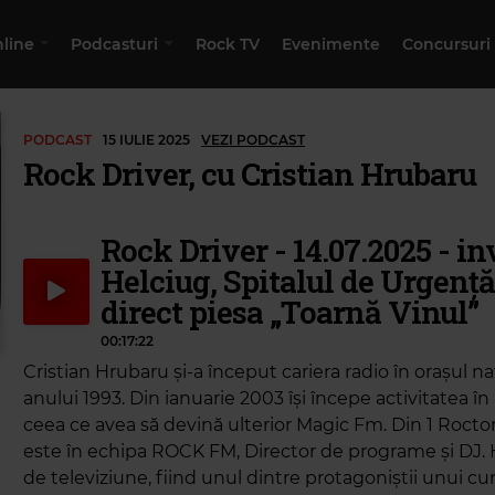
nline
Podcasturi
Rock TV
Evenimente
Concursuri
PODCAST
15 IULIE 2025
VEZI PODCAST
Rock Driver, cu Cristian Hrubaru
Rock Driver - 14.07.2025 - in
Helciug, Spitalul de Urgență
direct piesa „Toarnă Vinul”
00:17:22
Cristian Hrubaru și-a început cariera radio în orașul na
anului 1993. Din ianuarie 2003 își începe activitatea în 
ceea ce avea să devină ulterior Magic Fm. Din 1 Roct
este în echipa ROCK FM, Director de programe și DJ. Hr
de televiziune, fiind unul dintre protagoniștii unui 