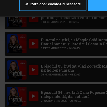
ceștia le pot combina cu alte informații oferite de dvs. sau culese î
Utilizare doar cookie-uri necesare
să continuați să utilizați website-ul nostru, sunteți de acord cu uti
Punctul pe știri, cu Magda Grădinaru
politolog: o analiză a votului în Ro
5 DECEMBRIE 2025 –
01:02:13
Punctul pe știri, cu Magda Grădinaru
Daniel Şandru și istoricul Cosmin P
3 DECEMBRIE 2025 –
01:06:45
Episodul 85, invitat Vlad Zografi: M
psihologie umană
28 NOIEMBRIE 2025 –
01:22:47
Episodul 84, invitată Oana Popescu
independentă, dar solidară
21 NOIEMBRIE 2025 –
00:40:03