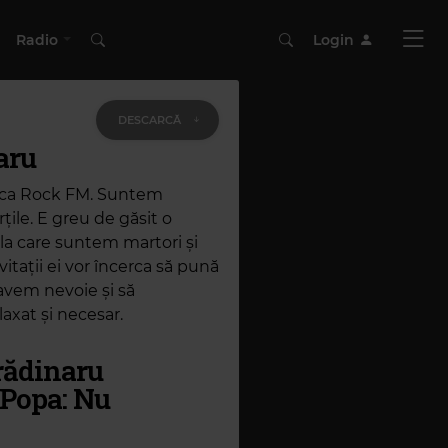
Radio
Login
DESCARCĂ
aru
arca Rock FM. Suntem
rțile. E greu de găsit o
 la care suntem martori și
itații ei vor încerca să pună
avem nevoie și să
laxat și necesar.
rădinaru
 Popa: Nu