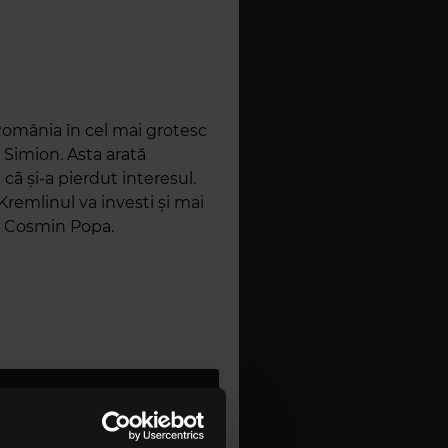
România în cel mai grotesc
 Simion. Asta arată
ā și-a pierdut interesul.
Kremlinul va investi și mai
cul Cosmin Popa.
u și Şerban Pavelescu:
acomodare cu răul?