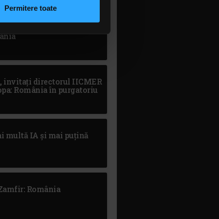
n urma folosirii serviciilor
Permitere toate
lizarea modulelor noastre
, invitat Andrei Țăranu,
mânia
, invitați directorul IICMER
opa: România în purgatoriu
ai multă IA și mai puțină
 Zamfir: România