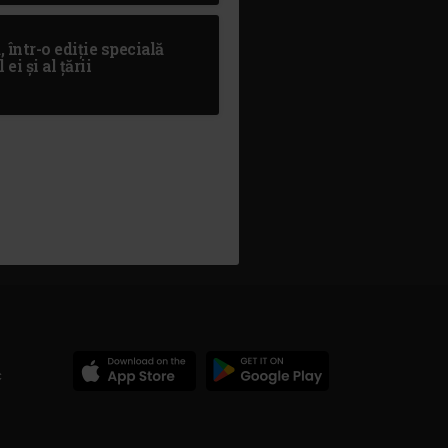
 într-o ediție specială
i și al țării
c