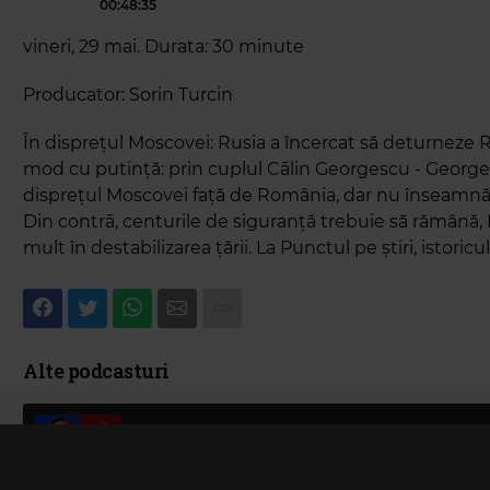
00:48:35
vineri, 29 mai. Durata: 30 minute
Producator: Sorin Turcin
În disprețul Moscovei: Rusia a încercat să deturneze 
mod cu putință: prin cuplul Cālin Georgescu - George
disprețul Moscovei față de România, dar nu înseamnă c
Din contrā, centurile de siguranță trebuie să rămână, 
mult în destabilizarea țării. La Punctul pe știri, istori
Alte podcasturi
Episodul 91, invitați Alina Pavelesc
Suntem acomodați sau în proces de 
2 IANUARIE 2026 –
01:19:51