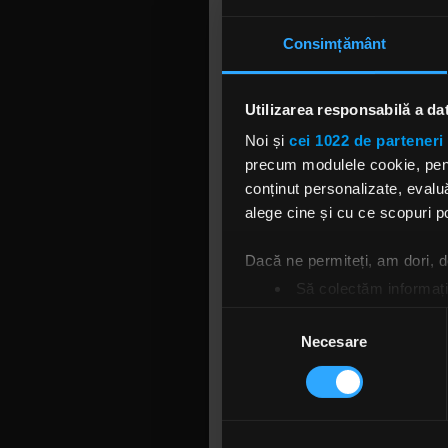
Consimțământ
Utilizarea responsabilă a da
Noi și
cei 1022 de parteneri 
precum modulele cookie, pentr
conținut personalizate, evaluă
alege cine și cu ce scopuri po
Dacă ne permiteți, am dori,
Să colectăm informații
Să vă identificăm disp
Selecția
Găsiți mai multe informații d
Necesare
consimțământului
Vă puteți modifica sau retra
Folosim cookie-uri pentru a pe
traficul. De asemenea, le ofer