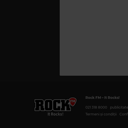
Rock FM
– It Rocks!
021 318 8000
publicita
Termeni și condiții
Confi