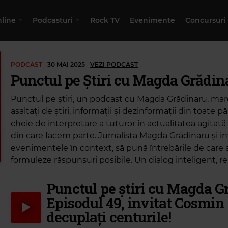
nline
Podcasturi
Rock TV
Evenimente
Concursuri
PODCAST
30 MAI 2025
VEZI PODCAST
Punctul pe Știri cu Magda Grădin
Punctul pe știri, un podcast cu Magda Grădinaru, m
asaltați de știri, informații și dezinformații din toate pă
cheie de interpretare a tuturor în actualitatea agitată
din care facem parte. Jurnalista Magda Grădinaru și inv
evenimentele în context, să pună întrebările de care 
formuleze răspunsuri posibile. Un dialog inteligent, re
Punctul pe știri cu Magda G
Episodul 49, invitat Cosmin
decuplați centurile!