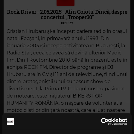
Rock Driver - 2.05.2025 - Alin Coiotu' Dincă, despre
concertul „Trooper30”
00:11:37
Cristian Hrubaru și-a început cariera radio în orașul
natal, Focșani, în primăvară anului 1993. Din
ianuarie 2003 își începe activitatea în București, la
Radio Star, ceea ce avea să devină ulterior Magic
Fm. Din 1 Roctombrie 2010 până în prezent, este în
echipa ROCK FM, Director de programe și DJ.
Hrubaru are în CV și 11 ani de televiziune, fiind unul
dintre protagoniștii unui cunoscut show de
divertisment, la Prima TV. Colegul nostru pasionat
de motoare, este inițiatorul BIKERS FOR
HUMANITY ROMÂNIA, o mișcare de voluntariat a
motocicliștilor din țară noastră, care a luat naștere
în 2016 (bikersforhumanity.ro). Pe Hrubaru îl puteți
ascultă pe frecventele ROCK FM, de luni până
vineri, la ROCK DRIVER, între orele 16:00-19:00.