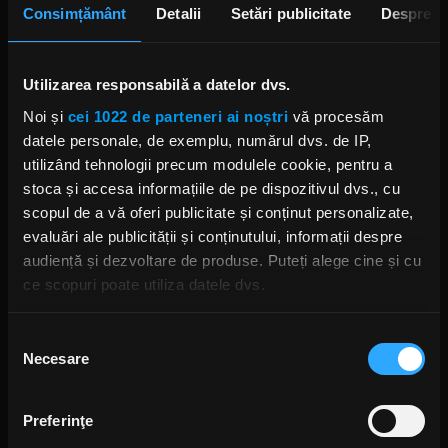
Consimțământ
Detalii
Setări publicitate
Despre
DESCARCĂ
Utilizarea responsabilă a datelor dvs.
Noi și
cei 1022 de parteneri ai noștri
vă procesăm
datele personale, de exemplu, numărul dvs. de IP,
Alte podcasturi
utilizând tehnologii precum modulele cookie, pentru a
stoca și accesa informațiile de pe dispozitivul dvs., cu
Rock Driver - 14.07.2026 - Liviu
Condurache, despre Bucovina Motor Fest
scopul de a vă oferi publicitate și conținut personalizate,
2026
evaluări ale publicității și conținutului, informații despre
14 IULIE 2026 –
00:09:12
audiență și dezvoltare de produse. Puteți alege cine și cu
Rock Driver - 9.07.2026 - Mirela Caracote &
ce scopuri poate utiliza datele dvs.
Mihai Stan, despre Bucharest Town
Charity Run
9 IULIE 2026 –
00:10:06
Dacă ne permiteți, am dori, de asemenea:
Selecția
Necesare
Să colectăm informațiile cu privire la locația dvs.
consimțământului
Rock Driver - 30.06.2026 - 7th Boulevard și
Scarlet Stain, despre single-ul „Ne vedem
geografică cu o exactitate de până la câțiva metri
în Vamă”
Să vă identificăm dispozitivul scanândul-l în mod
1 IULIE 2026 –
00:12:23
Preferinţe
activ după caracteristici specifice (amprentare)