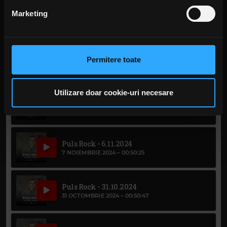
din Declarația despre modulele cookie.
Marketing
Puls Rock - 27.11.2024
28 NOIEMBRIE 2024 –
00:51:08
Folosim cookie-uri pentru a personaliza conținutul și
anunțurile, pentru a oferi funcții de rețele sociale și pentru
a analiza traficul. De asemenea, le oferim partenerilor de
Puls Rock - 20/11/2024
Permitere toate
21 NOIEMBRIE 2024 –
00:50:54
rețele sociale, de publicitate și de analize informații cu
privire la modul în care folosiți site-ul nostru. Aceștia le
pot combina cu alte informații oferite de dvs. sau culese
Utilizare doar cookie-uri necesare
Puls Rock - 13.11.2024
în urma folosirii serviciilor lor. În cazul în care alegeți să
14 NOIEMBRIE 2024 –
00:48:42
continuați să utilizați website-ul nostru, sunteți de acord
cu utilizarea modulelor noastre cookie.
Puls Rock - 6.11.2024
7 NOIEMBRIE 2024 –
00:50:25
Puls Rock - 31.10.2024
31 OCTOMBRIE 2024 –
00:50:47