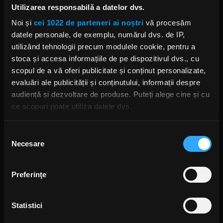
Utilizarea responsabilă a datelor dvs.
Noi și
cei 1022 de parteneri ai noștri
vă procesăm
datele personale, de exemplu, numărul dvs. de IP,
Alte podcasturi
utilizând tehnologii precum modulele cookie, pentru a
stoca și accesa informațiile de pe dispozitivul dvs., cu
Puls Rock - 25.12.2024
scopul de a vă oferi publicitate și conținut personalizate,
27 DECEMBRIE 2024 –
00:52:11
evaluări ale publicității și conținutului, informații despre
audiență și dezvoltare de produse. Puteți alege cine și cu
ce scopuri poate utiliza datele dvs.
Puls Rock - 18.12.2024
19 DECEMBRIE 2024 –
00:49:45
Dacă ne permiteți, am dori, de asemenea:
Selecția
Necesare
Să colectăm informațiile cu privire la locația dvs.
consimțământului
Puls Rock - 11.12.2024
geografică cu o exactitate de până la câțiva metri
12 DECEMBRIE 2024 –
00:51:57
Să vă identificăm dispozitivul scanândul-l în mod
Preferinţe
activ după caracteristici specifice (amprentare)
Găsiți mai multe informații despre procesarea datelor
Puls Rock - 4.12.2024
5 DECEMBRIE 2024 –
00:49:34
Statistici
dvs. personale și configurați-vă preferințele la
secțiunea
cu detalii
. Vă puteți modifica sau retrage oricând acordul