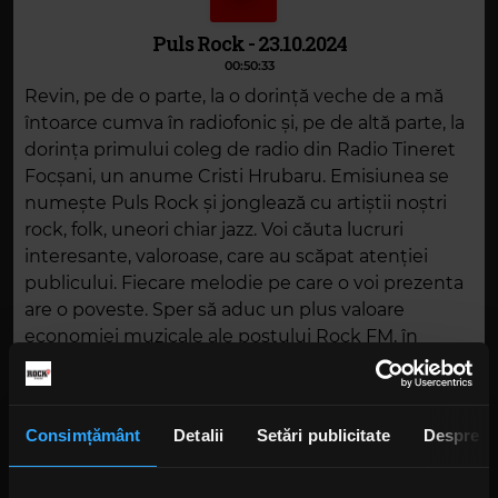
Puls Rock - 23.10.2024
00:50:33
Revin, pe de o parte, la o dorință veche de a mă
întoarce cumva în radiofonic și, pe de altă parte, la
dorința primului coleg de radio din Radio Tineret
Focșani, un anume Cristi Hrubaru. Emisiunea se
numește Puls Rock și jonglează cu artiștii noștri
rock, folk, uneori chiar jazz. Voi căuta lucruri
interesante, valoroase, care au scăpat atenției
publicului. Fiecare melodie pe care o voi prezenta
are o poveste. Sper să aduc un plus valoare
economiei muzicale ale postului Rock FM, în
această oră, în fiecare miercuri de la 19.00. Radioul
mi-a oferit și sunt sigur că îmi va oferi în
continuare libertate totală.
Consimțământ
Detalii
Setări publicitate
Despre
DESCARCĂ