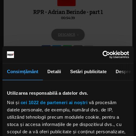
RPR - Adrian Berinde - part 1
00:54:39
DESCARCĂ
Alte podcasturi
Consimțământ
Detalii
Setări publicitate
Despre
RPR - Eugen Mihaescu
28 MAI 2018 –
00:58:33
Utilizarea responsabilă a datelor dvs.
Noi și
cei 1022 de parteneri ai noștri
vă procesăm
RPR - Unflicted
datele personale, de exemplu, numărul dvs. de IP,
15 MAI 2018 –
00:39:00
utilizând tehnologii precum modulele cookie, pentru a
stoca și accesa informațiile de pe dispozitivul dvs., cu
scopul de a vă oferi publicitate și conținut personalizate,
RPR - Ataria