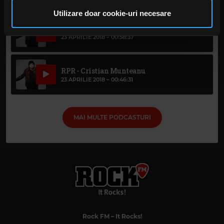
privire la modul în care folosiți site-ul nostru. Aceștia le
pot combina cu alte informații oferite de dvs. sau culese
Utilizare doar cookie-uri necesare
în urma folosirii serviciilor lor. În cazul în care alegeți să
RPR - FRIG
continuați să utilizați website-ul nostru, sunteți de acord
23 APRILIE 2018 –
00:58:37
cu utilizarea modulelor noastre cookie.
RPR - Cristian Munteanu
23 APRILIE 2018 –
00:46:31
MAI MULTE PODCASTURI
Rock FM
– It Rocks!