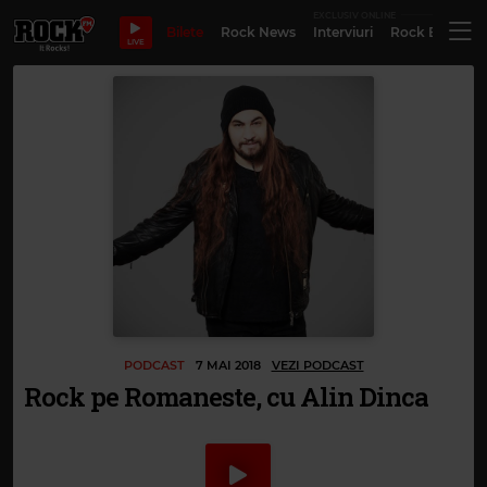
EXCLUSIV ONLINE
Bilete
Rock News
Interviuri
Rock Evergre
LIVE
PODCAST
7 MAI 2018
VEZI PODCAST
Rock pe Romaneste, cu Alin Dinca