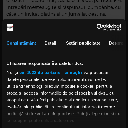
difuzat în fiecare marți, de la ora 19.00, pe Rock FM.
Întrebări meșteșugite și răspunsuri cumpănite, cu
câte un invitat distins și un jurnalist destins.
Consimțământ
Detalii
Setări publicitate
Despre
Rock Around The Talk – invitat Vlad Logigan, ep.
52
00:40:41
Utilizarea responsabilă a datelor dvs.
În ediția emisiunii #RockAroundTheTalk difuzată
Noi și
cei 1022 de parteneri ai noștri
vă procesăm
marți, 9 ianuarie, de Rock FM, invitat special a fost
datele personale, de exemplu, numărul dvs. de IP,
cunoscutul actor Vlad Logigan, protagonist al
utilizând tehnologii precum modulele cookie, pentru a
filmului „Visul".
stoca și accesa informațiile de pe dispozitivul dvs., cu
scopul de a vă oferi publicitate și conținut personalizate,
DESCARCĂ
evaluări ale publicității și conținutului, informații despre
audiență și dezvoltare de produse. Puteți alege cine și cu
ce scopuri poate utiliza datele dvs.