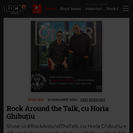
EXCLUSIV ONLINE
Bilete
Rock News
Interviuri
Rock Evergre
LIVE
PODCAST
10 IANUARIE 2024
VEZI PODCAST
Rock Around the Talk, cu Horia
Ghibuțiu
Show-ul #RockAroundTheTalk, cu Horia Ghibuțiu e