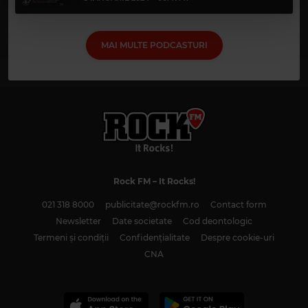
cu utilizarea modulelor noastre cookie.
MAI MULTE PODCASTURI
Rock FM
– It Rocks!
021 318 8000
publicitate@rockfm.ro
Contact form
Newsletter
Date societate
Cod deontologic
Termeni și condiții
Confidențialitate
Despre cookie-uri
CNA