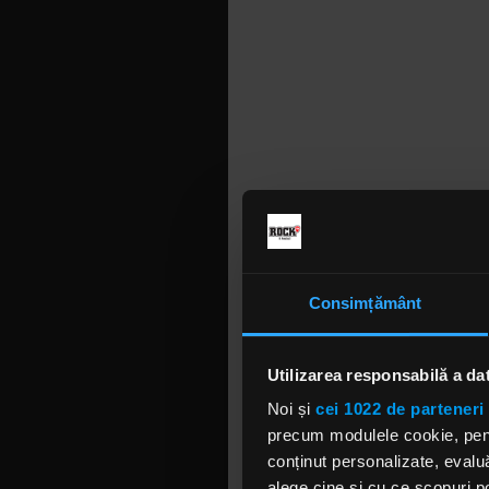
Consimțământ
Utilizarea responsabilă a da
Noi și
cei 1022 de parteneri 
precum modulele cookie, pentr
conținut personalizate, evaluă
alege cine și cu ce scopuri po