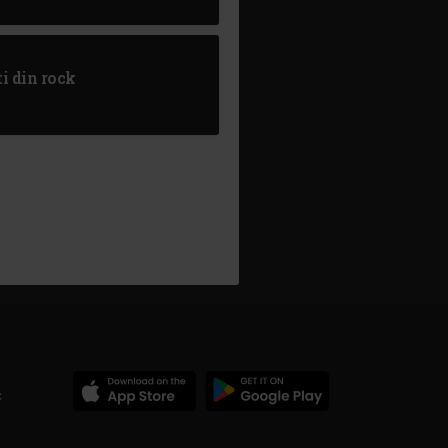
i din rock
c