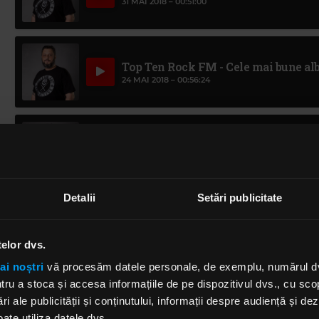
31 MAI 2018 –
00:51:00
Top Ten Rock FM - Cele mai bune a
24 MAI 2018 –
00:56:24
Top Ten Rock FM - Anii 2000
17 MAI 2018 –
00:41:15
Detalii
Setări publicitate
Top Ten Rock FM Anii '80
3 MAI 2018 –
00:49:36
telor dvs.
ai noștri
vă procesăm datele personale, de exemplu, numărul dvs.
u a stoca și accesa informațiile de pe dispozitivul dvs., cu scopu
Top Ten Rock FM Anii '70
ri ale publicității și conținutului, informații despre audiență și d
26 APRILIE 2018 –
00:55:38
ate utiliza datele dvs.