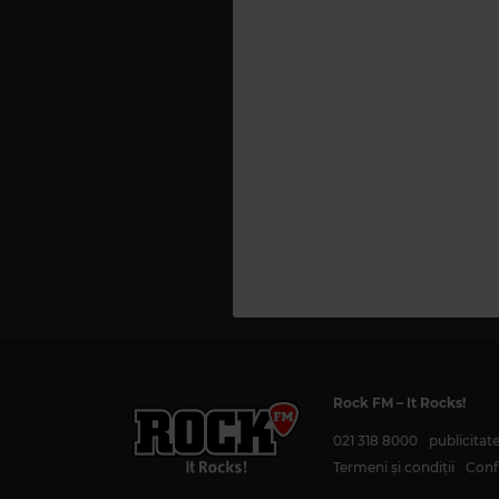
Rock FM
– It Rocks!
021 318 8000
publicita
Termeni și condiții
Confi