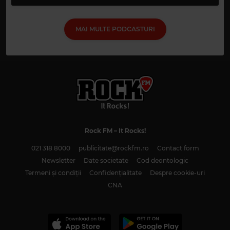
MAI MULTE PODCASTURI
Rock FM
– It Rocks!
021 318 8000
publicitate@rockfm.ro
Contact form
Newsletter
Date societate
Cod deontologic
Termeni și condiții
Confidențialitate
Despre cookie-uri
CNA