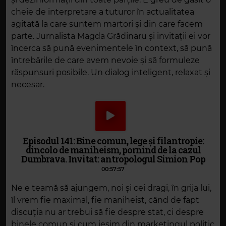
cheie de interpretare a tuturor în actualitatea
agitată la care suntem martori și din care facem
parte. Jurnalista Magda Grădinaru și invitații ei vor
încerca să pună evenimentele în context, să pună
întrebările de care avem nevoie și să formuleze
răspunsuri posibile. Un dialog inteligent, relaxat și
necesar.
Episodul 141: Bine comun, lege și filantropie:
dincolo de maniheism, pornind de la cazul
Dumbrava. Invitat: antropologul Simion Pop
00:57:57
Ne e teamă să ajungem, noi și cei dragi, în grija lui,
îl vrem fie maximal, fie maniheist, când de fapt
discuția nu ar trebui să fie despre stat, ci despre
binele comun și cum ieșim din marketingul politic