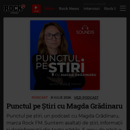
EXCLUSIV ONLINE
Bilete
Rock News
Interviuri
Rock Evergre
LIVE
PODCAST
8 IULIE 2026
VEZI PODCAST
Punctul pe Știri cu Magda Grădinaru
Punctul pe știri, un podcast cu Magda Grădinaru,
marca Rock FM. Suntem asaltați de știri, informații
și dezinformații din toate părțile. E greu de găsit o