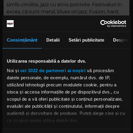
simfo cimilite, jazz cu etno potrivite. Festivaluri în
exces, că sunt metal, blues ori jazz. Fusion, hard,
alternativ și-o baladă cu motiv. Din deșerturi
adunate, până-n munți nichel-cromate. Reveniri
spectaculoase, jurăminte mincinoase.
Consimțământ
Detalii
Setări publicitate
Despre
Sumar: Fernando Drăgănici, Jet Mineral, Nocturnal
Eternity, Brainwasher, Eyedrops, Athoris, Kumm,
Amalia Gaiță, Giga Jazz Machine 3000 (live), Iris 50
Utilizarea responsabilă a datelor dvs.
(live), Marsyas, Yellow Ravine, RoadkillSoda, Trupa
Noi și
cei 1022 de parteneri ai noștri
vă procesăm
din Deschidere, Dusty Ride, Orchestra & Corul
datele personale, de exemplu, numărul dvs. de IP,
Teatrului Național de Operetă și Musical „Ion
utilizând tehnologii precum modulele cookie, pentru a
Dacian” (live), Om La Lună
stoca și accesa informațiile de pe dispozitivul dvs., cu
scopul de a vă oferi publicitate și conținut personalizate,
evaluări ale publicității și conținutului, informații despre
DESCARCĂ
audiență și dezvoltare de produse. Puteți alege cine și cu
ce scopuri poate utiliza datele dvs.