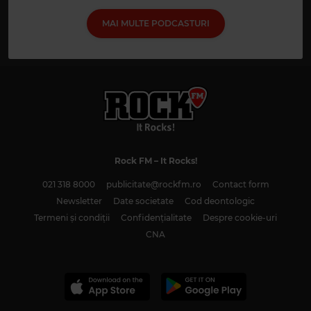
MAI MULTE PODCASTURI
Rock FM
– It Rocks!
021 318 8000
publicitate@rockfm.ro
Contact form
Newsletter
Date societate
Cod deontologic
Termeni și condiții
Confidențialitate
Despre cookie-uri
CNA