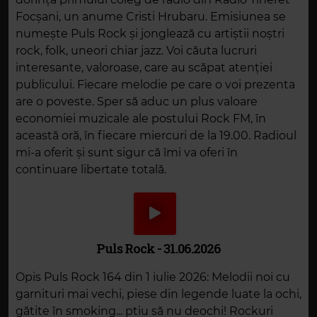
Focșani, un anume Cristi Hrubaru. Emisiunea se
numește Puls Rock și jonglează cu artiștii noștri
rock, folk, uneori chiar jazz. Voi căuta lucruri
interesante, valoroase, care au scăpat atenției
publicului. Fiecare melodie pe care o voi prezenta
are o poveste. Sper să aduc un plus valoare
economiei muzicale ale postului Rock FM, în
această oră, în fiecare miercuri de la 19.00. Radioul
mi-a oferit și sunt sigur că îmi va oferi în
continuare libertate totală.
Puls Rock - 31.06.2026
Opis Puls Rock 164 din 1 iulie 2026: Melodii noi cu
garnituri mai vechi, piese din legende luate la ochi,
gătite în smoking... ptiu să nu deochi! Rockuri