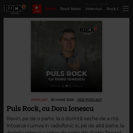
EXCLUSIV ONLINE
Bilete
Rock News
Interviuri
Rock Evergre
LIVE
PODCAST
30 IUNIE 2026
VEZI PODCAST
Puls Rock, cu Doru Ionescu
Revin, pe de o parte, la o dorință veche de a mă
întoarce cumva în radiofonic și, pe de altă parte, la
dorința primului coleg de radio din Radio Tineret