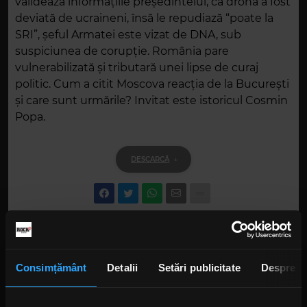
validează informațiile președintelui, cā drona a fost
deviată de ucraineni, însă le repudiază “poate la
SRI”, șeful Armatei este vizat de DNA, sub
suspiciunea de corupție. România pare
vulnerabilizată și tributară unei lipse de curaj
politic. Cum a citit Moscova reacția de la București
și care sunt urmările? Invitat este istoricul Cosmin
Popa.
DESCARCĂ
Alte podcasturi
Consimțământ
Detalii
Setări publicitate
Despre