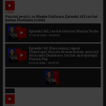
VIDEO
Punctul pe știri, cu Magda Grădinaru, Episodul 143, invitat
Șerban Pavelescu (video)
Episodul 142, invitat istoricul Marius Turda
17 IULIE 2026 –
01:05:03
Episodul 141: Bine comun, lege și
filantropie: dincolo de maniheism, pornind
de la cazul Dumbrava. Invitat: antropologul
Simion Pop
8 IULIE 2026 –
00:57:57
VIDEO