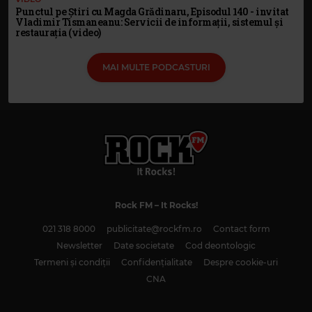
Punctul pe Știri cu Magda Grădinaru, Episodul 140 - invitat
Vladimir Tismaneanu: Servicii de informații, sistemul și
restaurația (video)
MAI MULTE PODCASTURI
Rock FM
– It Rocks!
021 318 8000
publicitate@rockfm.ro
Contact form
Newsletter
Date societate
Cod deontologic
Termeni și condiții
Confidențialitate
Despre cookie-uri
CNA