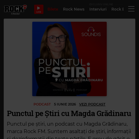
EXCLUSIV ONLINE
Bilete
Rock News
Interviuri
Rock Evergre
LIVE
PODCAST
5 IUNIE 2026
VEZI PODCAST
Punctul pe Știri cu Magda Grădinaru
Punctul pe știri, un podcast cu Magda Grădinaru,
marca Rock FM. Suntem asaltați de știri, informații
și dezinformații din toate părțile. E greu de găsit o