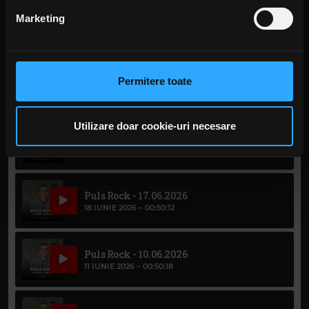
din Declarația despre modulele cookie.
Marketing
Puls Rock - 8.07.2026
10 IULIE 2026 –
00:50:37
Folosim cookie-uri pentru a personaliza conținutul și
anunțurile, pentru a oferi funcții de rețele sociale și pentru
a analiza traficul. De asemenea, le oferim partenerilor de
Puls Rock - 31.06.2026
Permitere toate
30 IUNIE 2026 –
rețele sociale, de publicitate și de analize informații cu
privire la modul în care folosiți site-ul nostru. Aceștia le
pot combina cu alte informații oferite de dvs. sau culese
Utilizare doar cookie-uri necesare
Puls Rock - 25.06.2026
în urma folosirii serviciilor lor. În cazul în care alegeți să
25 IUNIE 2026 –
00:48:49
continuați să utilizați website-ul nostru, sunteți de acord
cu utilizarea modulelor noastre cookie.
Puls Rock - 17.06.2026
18 IUNIE 2026 –
00:50:12
Puls Rock - 10.06.2026
11 IUNIE 2026 –
00:50:18