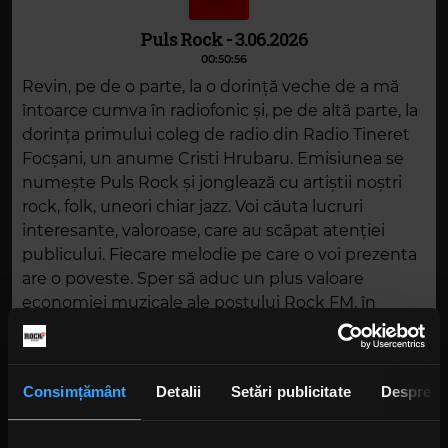
Puls Rock - 3.06.2026
00:50:56
Revin, pe de o parte, la o dorință veche de a mă
întoarce cumva în radiofonic și, pe de altă parte, la
dorința primului coleg de radio din Radio Tineret
Focșani, un anume Cristi Hrubaru. Emisiunea se
numește Puls Rock și jonglează cu artiștii noștri
rock, folk, uneori chiar jazz. Voi căuta lucruri
interesante, valoroase, care au scăpat atenției
publicului. Fiecare melodie pe care o voi prezenta
are o poveste. Sper să aduc un plus valoare
economiei muzicale ale postului Rock FM, în
această oră, în fiecare miercuri de la 19.00. Radioul
mi-a oferit și sunt sigur că îmi va oferi în
continuare libertate totală.
Consimțământ
Detalii
Setări publicitate
Despre
DESCARCĂ