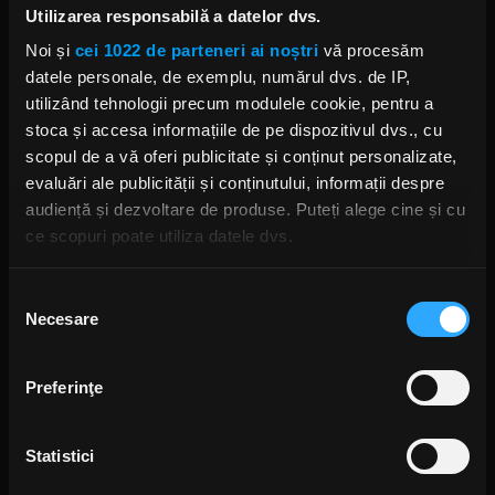
Utilizarea responsabilă a datelor dvs.
Noi și
cei 1022 de parteneri ai noștri
vă procesăm
datele personale, de exemplu, numărul dvs. de IP,
Alte podcasturi
utilizând tehnologii precum modulele cookie, pentru a
stoca și accesa informațiile de pe dispozitivul dvs., cu
Puls Rock - 5.06.2026
scopul de a vă oferi publicitate și conținut personalizate,
6 AUGUST 2026 –
00:49:55
evaluări ale publicității și conținutului, informații despre
audiență și dezvoltare de produse. Puteți alege cine și cu
ce scopuri poate utiliza datele dvs.
Puls Rock - 29.07.2026
30 IULIE 2026 –
00:50:30
Dacă ne permiteți, am dori, de asemenea:
Selecția
Necesare
Să colectăm informațiile cu privire la locația dvs.
consimțământului
Puls Rock - 22.07.2026
geografică cu o exactitate de până la câțiva metri
23 IULIE 2026 –
00:52:33
Să vă identificăm dispozitivul scanândul-l în mod
Preferinţe
activ după caracteristici specifice (amprentare)
Găsiți mai multe informații despre procesarea datelor
Puls Rock - 15.07.2026
16 IULIE 2026 –
00:51:36
Statistici
dvs. personale și configurați-vă preferințele la
secțiunea
cu detalii
. Vă puteți modifica sau retrage oricând acordul