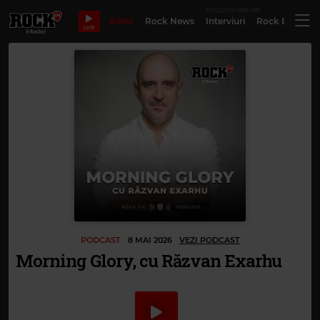
EXCLUSIV ONLINE
Bilete
Rock News
Interviuri
Rock Evergre
LIVE
PODCAST
8 MAI 2026
VEZI PODCAST
Morning Glory, cu Răzvan Exarhu