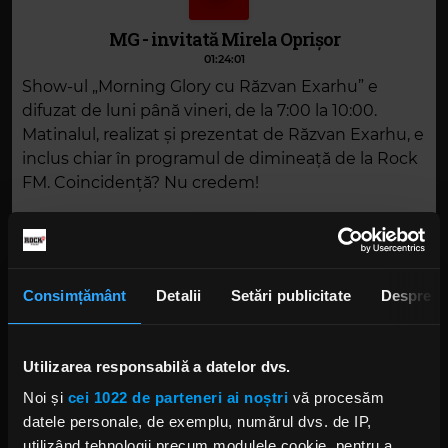
MG - invitată Mirela Oprișor
01:24:01
Show-ul „Morning Glory cu Răzvan Exarhu” e
difuzat de luni până vineri, de la 7:00 la 10:00.
Matinalul, realizat și prezentat de Răzvan Exarhu, e
inclus chiar în programul de dimineață de la Rock
FM. Coincidență? Nu credem!
DESCARCĂ
Consimțământ
Detalii
Setări publicitate
Despre
Alte podcasturi
Utilizarea responsabilă a datelor dvs.
MG la Electric Castle - ziua 4
Noi și
cei 1022 de parteneri ai noștri
vă procesăm
19 IULIE 2026 –
01:22:33
datele personale, de exemplu, numărul dvs. de IP,
utilizând tehnologii precum modulele cookie, pentru a