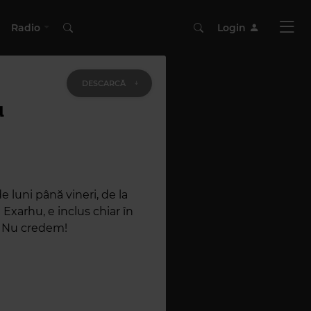
Radio
Login
DESCARCĂ
u
 luni până vineri, de la
 Exarhu, e inclus chiar în
? Nu credem!