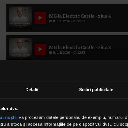
MG la Electric Castle - ziua 4
19 IULIE 2026 –
01:22:33
MG la Electric Castle - ziua 3
18 IULIE 2026 –
01:22:33
MG de la Electric Castle - ziua 2
17 IULIE 2026 –
01:16:09
Detalii
Setări publicitate
telor dvs.
MG de la Electric Castle - ziua 1
16 IULIE 2026 –
01:24:30
ai noștri
vă procesăm datele personale, de exemplu, numărul dvs.
u a stoca și accesa informațiile de pe dispozitivul dvs., cu scopu