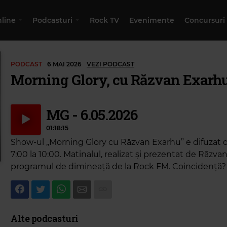
nline
Podcasturi
Rock TV
Evenimente
Concursuri
PODCAST
6 MAI 2026
VEZI PODCAST
Morning Glory, cu Răzvan Exarh
MG - 6.05.2026
01:18:15
Show-ul „Morning Glory cu Răzvan Exarhu” e difuzat de
7:00 la 10:00. Matinalul, realizat și prezentat de Răzvan
programul de dimineață de la Rock FM. Coincidență
Alte podcasturi