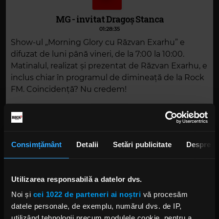
MG - invitat Dragoș Stanca
01:28:35
Show-ul „Morning Glory cu Răzvan Exarhu” e
difuzat de luni până vineri, de la 7:00 la 10:00.
Matinalul, realizat și prezentat de Răzvan Exarhu, e
inclus chiar în programul de dimineață de la Rock
FM. Coincidență? Nu credem!
DESCARCĂ
Consimțământ
Detalii
Setări publicitate
Despre
Alte podcasturi
Utilizarea responsabilă a datelor dvs.
MG la Electric Castle - ziua 4
Noi și
cei 1022 de parteneri ai noștri
vă procesăm
19 IULIE 2026 –
01:22:33
datele personale, de exemplu, numărul dvs. de IP,
utilizând tehnologii precum modulele cookie, pentru a