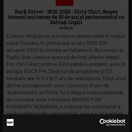
Rock Driver - 30.01.2026 - Dirty Shirt, despre
turneul aniversar de 30 de ani și parteneriatul cu
Salvați Copiii
00:06:23
Cristian Hrubaru și-a început cariera radio în orașul
natal, Focșani, în primăvară anului 1993. Din
ianuarie 2003 își începe activitatea în București, la
Radio Star, ceea ce avea să devină ulterior Magic
Fm. Din 1 Roctombrie 2010 până în prezent, este în
echipa ROCK FM, Director de programe și DJ.
Hrubaru are în CV și 11 ani de televiziune, fiind unul
dintre protagoniștii unui cunoscut show de
divertisment, la Prima TV. Colegul nostru pasionat
de motoare, este inițiatorul BIKERS FOR
HUMANITY ROMÂNIA, o mișcare de voluntariat a
motocicliștilor din țară noastră, care a luat naștere
în 2016 (bikersforhumanity.ro). Pe Hrubaru îl puteți
ascultă pe frecventele ROCK FM, de luni până