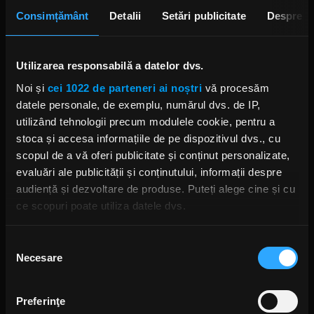
vineri, la ROCK DRIVER, între orele 16:00-19:00.
Consimțământ
Detalii
Setări publicitate
Despre
DESCARCĂ
Utilizarea responsabilă a datelor dvs.
Noi și
cei 1022 de parteneri ai noștri
vă procesăm
datele personale, de exemplu, numărul dvs. de IP,
Alte podcasturi
utilizând tehnologii precum modulele cookie, pentru a
stoca și accesa informațiile de pe dispozitivul dvs., cu
Rock Driver - 14.07.2026 - Liviu
scopul de a vă oferi publicitate și conținut personalizate,
Condurache, despre Bucovina Motor Fest
2026
evaluări ale publicității și conținutului, informații despre
14 IULIE 2026 –
00:09:12
audiență și dezvoltare de produse. Puteți alege cine și cu
ce scopuri poate utiliza datele dvs.
Rock Driver - 9.07.2026 - Mirela Caracote &
Mihai Stan, despre Bucharest Town
Charity Run
Dacă ne permiteți, am dori, de asemenea:
9 IULIE 2026 –
00:10:06
Selecția
Necesare
Să colectăm informațiile cu privire la locația dvs.
consimțământului
Rock Driver - 30.06.2026 - 7th Boulevard și
geografică cu o exactitate de până la câțiva metri
Scarlet Stain, despre single-ul „Ne vedem
în Vamă”
Să vă identificăm dispozitivul scanândul-l în mod
Preferinţe
1 IULIE 2026 –
00:12:23
activ după caracteristici specifice (amprentare)