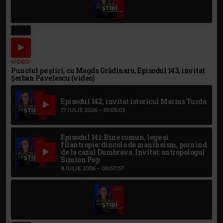
VIDEO
Punctul pe știri, cu Magda Grădinaru, Episodul 143, invitat
Șerban Pavelescu (video)
Episodul 142, invitat istoricul Marius Turda
17 IULIE 2026 –
01:05:03
Episodul 141: Bine comun, lege și
filantropie: dincolo de maniheism, pornind
de la cazul Dumbrava. Invitat: antropologul
Simion Pop
8 IULIE 2026 –
00:57:57