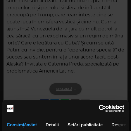
sunt puși sub acuzare. Dar nu doar lupta contra
drogurilor, ci și petrolul și sfera de influență îl
preocupă pe Trump, care reamintește cine se
poate juca în emisfera vesticā și cine nu. Cum a
ajuns însă Venezuela de la țara cu mult petrol la
cea săracă, cu un exod masiv și un regim de mâna
forte? Care e legătura cu Cuba? Și cum se uită
Putin: cu invidie, pentru o “operațiune specială” de
succes sau suntem în fața unui acord tacit, post-
Alaska? Invitata e Caterina Preda, specializată pe
problematica Americii Latine.
DESCARCĂ
Alte podcasturi
Consimțământ
Detalii
Setări publicitate
Despre