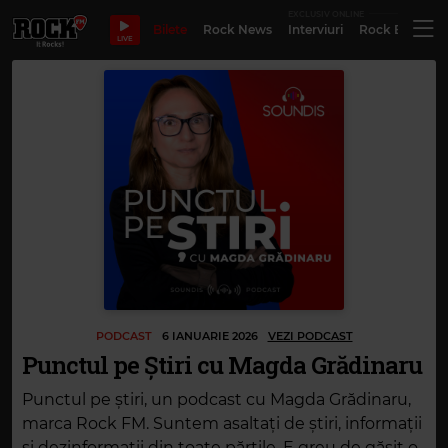
EXCLUSIV ONLINE
Bilete
Rock News
Interviuri
Rock Evergre
LIVE
PODCAST
6 IANUARIE 2026
VEZI PODCAST
Punctul pe Știri cu Magda Grădinaru
Punctul pe știri, un podcast cu Magda Grădinaru,
marca Rock FM. Suntem asaltați de știri, informații
și dezinformații din toate părțile. E greu de găsit o