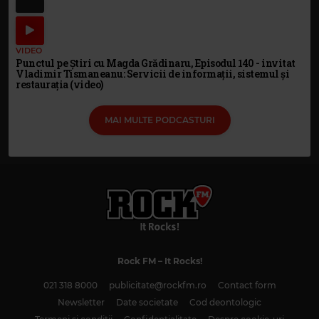
VIDEO
Punctul pe Știri cu Magda Grădinaru, Episodul 140 - invitat
Vladimir Tismaneanu: Servicii de informații, sistemul și
restaurația (video)
MAI MULTE PODCASTURI
Rock FM
– It Rocks!
021 318 8000
publicitate@rockfm.ro
Contact form
Newsletter
Date societate
Cod deontologic