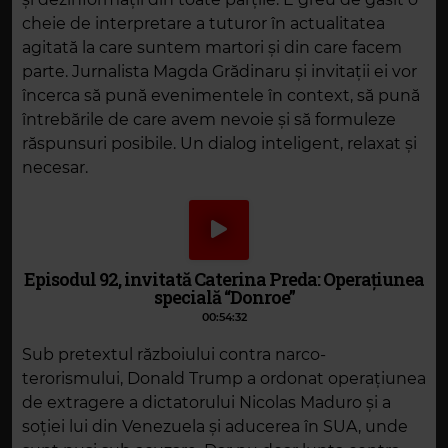
cheie de interpretare a tuturor în actualitatea
agitată la care suntem martori și din care facem
parte. Jurnalista Magda Grădinaru și invitații ei vor
încerca să pună evenimentele în context, să pună
întrebările de care avem nevoie și să formuleze
răspunsuri posibile. Un dialog inteligent, relaxat și
necesar.
Episodul 92, invitată Caterina Preda: Operațiunea
specială “Donroe”
00:54:32
Sub pretextul războiului contra narco-
terorismului, Donald Trump a ordonat operațiunea
de extragere a dictatorului Nicolas Maduro și a
soției lui din Venezuela și aducerea în SUA, unde