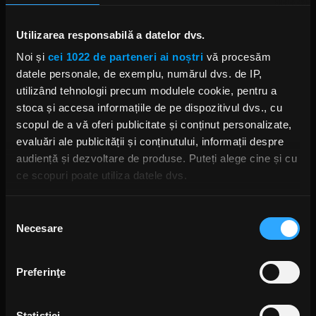
Utilizarea responsabilă a datelor dvs.
Noi și
cei 1022 de parteneri ai noștri
vă procesăm
datele personale, de exemplu, numărul dvs. de IP,
utilizând tehnologii precum modulele cookie, pentru a
VIDEO
stoca și accesa informațiile de pe dispozitivul dvs., cu
Episodul 145, invitat Ștefan Colceriu, traducător de greacă
veche: Odiseea și de ce cartea și filmul nu se bat (video)
scopul de a vă oferi publicitate și conținut personalizate,
evaluări ale publicității și conținutului, informații despre
Episodul 145, invitat Ștefan Colceriu,
traducător de greacă veche: Odiseea și de ce
audiență și dezvoltare de produse. Puteți alege cine și cu
cartea și filmul nu se bat
ce scopuri poate utiliza datele dvs.
31 IULIE 2026 –
01:07:12
Dacă ne permiteți, am dori, de asemenea:
Selecția
Necesare
Să colectăm informațiile cu privire la locația dvs.
consimțământului
geografică cu o exactitate de până la câțiva metri
Să vă identificăm dispozitivul scanândul-l în mod
Preferinţe
activ după caracteristici specifice (amprentare)
Găsiți mai multe informații despre procesarea datelor
VIDEO
Statistici