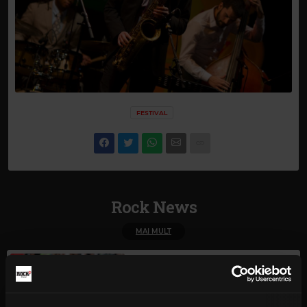
FESTIVAL
Rock News
MAI MULT
Green Day a lansat un canal
YouTube cu transmisie non-stop
și imagini nemaivăzute