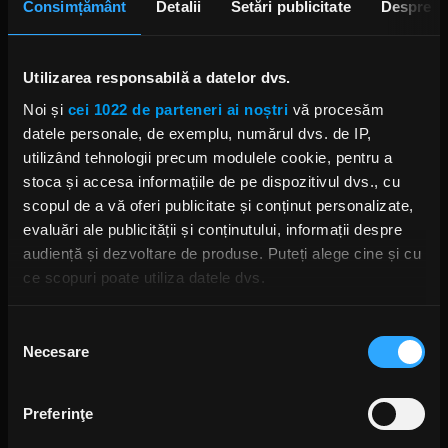
ANCA NIȚĂ
Consimțământ
Detalii
Setări publicitate
Despre
2 ZILE ÎN URMĂ
Utilizarea responsabilă a datelor dvs.
Yngwie Malmsteen anunță
albumul Hell or High Water și
Noi și
cei 1022 de parteneri ai noștri
vă procesăm
lansează single-ul „Now or
datele personale, de exemplu, numărul dvs. de IP,
Never”
ANCA NIȚĂ
utilizând tehnologii precum modulele cookie, pentru a
JOI, 6 AUGUST 2026
stoca și accesa informațiile de pe dispozitivul dvs., cu
scopul de a vă oferi publicitate și conținut personalizate,
evaluări ale publicității și conținutului, informații despre
audiență și dezvoltare de produse. Puteți alege cine și cu
S-au deschis înscrierile pentru
Festivalul Mamaia 2026
ce scopuri poate utiliza datele dvs.
MIERCURI, 5 AUGUST 2026
Dacă ne permiteți, am dori, de asemenea:
Selecția
Necesare
Să colectăm informațiile cu privire la locația dvs.
consimțământului
geografică cu o exactitate de până la câțiva metri
Povestea revenirii trupei Linkin
Să vă identificăm dispozitivul scanândul-l în mod
Park, prezentată în noul
Preferinţe
documentar „Unshatter”
activ după caracteristici specifice (amprentare)
ANCA NIȚĂ