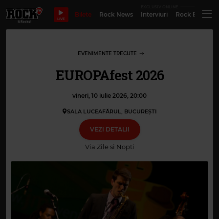
EXCLUSIV ONLINE
Bilete
Rock News
Interviuri
Rock Evergre
LIVE
EVENIMENTE TRECUTE
EUROPAfest 2026
vineri, 10 iulie 2026, 20:00
SALA LUCEAFĂRUL, BUCUREŞTI
VEZI DETALII
Via
Zile si Nopti