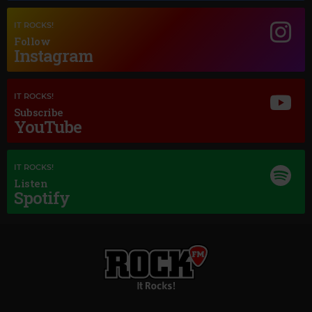
IT ROCKS!
Follow
Instagram
IT ROCKS!
Subscribe
YouTube
Magic Jazz
MEL TORMÉ
–
THEY CAN'T TAKE THAT AWAY FROM ME (2012 -
IT ROCKS!
REMASTER)
Listen
Spotify