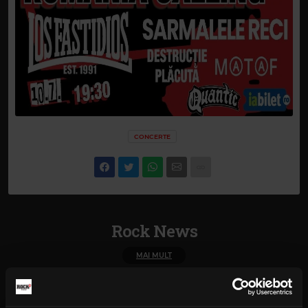
CONCERTE
Rock News
MAI MULT
Yngwie Malmsteen anunță
albumul Hell or High Water și