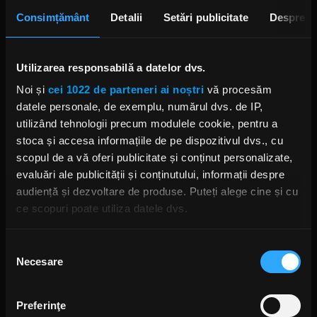
lansează single-ul „Now or
Consimțământ
Detalii
Setări publicitate
Despre
Never”
ANCA NIȚĂ
20 DE ORE ÎN URMĂ
Utilizarea responsabilă a datelor dvs.
Noi și
cei 1022 de parteneri ai noștri
vă procesăm
S-au deschis înscrierile pentru
datele personale, de exemplu, numărul dvs. de IP,
Festivalul Mamaia 2026
utilizând tehnologii precum modulele cookie, pentru a
2 ZILE ÎN URMĂ
stoca și accesa informațiile de pe dispozitivul dvs., cu
scopul de a vă oferi publicitate și conținut personalizate,
evaluări ale publicității și conținutului, informații despre
audiență și dezvoltare de produse. Puteți alege cine și cu
Povestea revenirii trupei Linkin
Park, prezentată în noul
ce scopuri poate utiliza datele dvs.
documentar „Unshatter”
ANCA NIȚĂ
Dacă ne permiteți, am dori, de asemenea:
2 ZILE ÎN URMĂ
Selecția
Necesare
Să colectăm informațiile cu privire la locația dvs.
consimțământului
geografică cu o exactitate de până la câțiva metri
Să vă identificăm dispozitivul scanândul-l în mod
Preferinţe
Începe Brașov Jazz & Blues
activ după caracteristici specifice (amprentare)