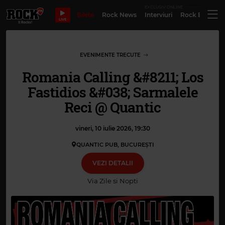
EXCLUSIV ONLINE
Bilete
Rock News
Interviuri
Rock Evergre
LIVE
EVENIMENTE TRECUTE
Romania Calling &#8211; Los
Fastidios &#038; Sarmalele
Reci @ Quantic
vineri, 10 iulie 2026, 19:30
QUANTIC PUB, BUCUREŞTI
VEZI DETALII
Via
Zile si Nopti