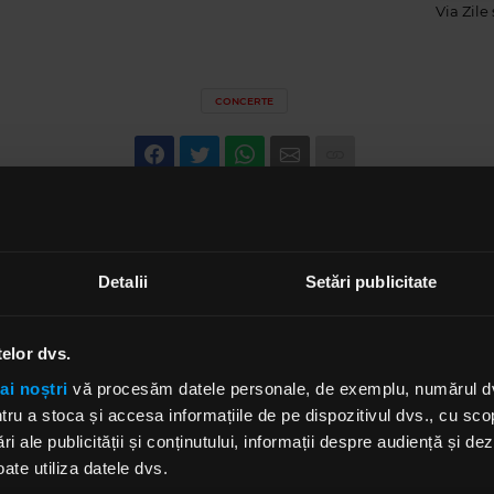
Via
Zile
CONCERTE
Detalii
Setări publicitate
telor dvs.
ai noștri
vă procesăm datele personale, de exemplu, numărul dvs.
u a stoca și accesa informațiile de pe dispozitivul dvs., cu scopu
ri ale publicității și conținutului, informații despre audiență și d
ate utiliza datele dvs.