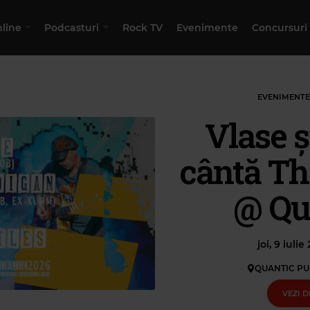
nline
Podcasturi
Rock TV
Evenimente
Concursuri
EVENIMENTE
Vlase ș
cântă Th
@ Qu
joi, 9 iulie
QUANTIC PU
VEZI D