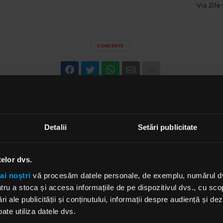
Via
Zile
CONCERTE
Detalii
Setări publicitate
telor dvs.
ai noștri
vă procesăm datele personale, de exemplu, numărul dvs.
u a stoca și accesa informațiile de pe dispozitivul dvs., cu scopu
ri ale publicității și conținutului, informații despre audiență și d
ate utiliza datele dvs.