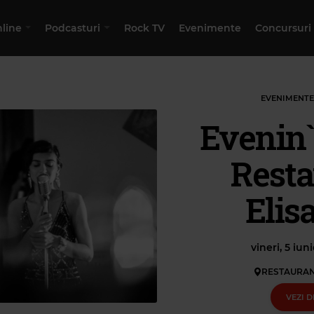
nline
Podcasturi
Rock TV
Evenimente
Concursuri
EVENIMENTE
Evenin`
Resta
Elis
vineri, 5 iun
RESTAURAN
VEZI D