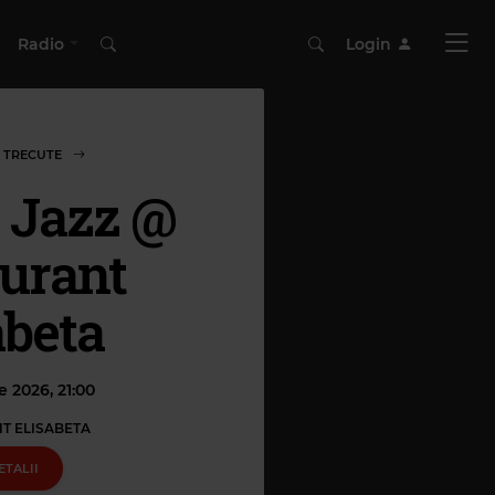
Radio
Login
 TRECUTE
 Jazz @
urant
abeta
ie 2026, 21:00
T ELISABETA
ETALII