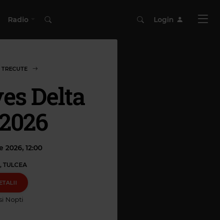
Radio
Login
 TRECUTE
es Delta
 2026
ie 2026, 12:00
, TULCEA
ETALII
 si Nopti