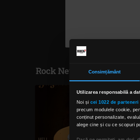
Rock News
Consimțământ
Utilizarea responsabilă a da
Noi și
cei 1022 de parteneri 
precum modulele cookie, pentr
conținut personalizate, evaluă
alege cine și cu ce scopuri po
Dacă ne permiteți, am dori,