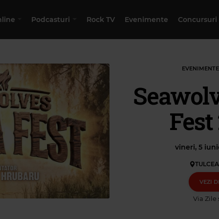
nline
Podcasturi
Rock TV
Evenimente
Concursuri
EVENIMENTE
Seawolv
Fest
vineri, 5 iun
TULCEA
VEZI D
Via
Zile