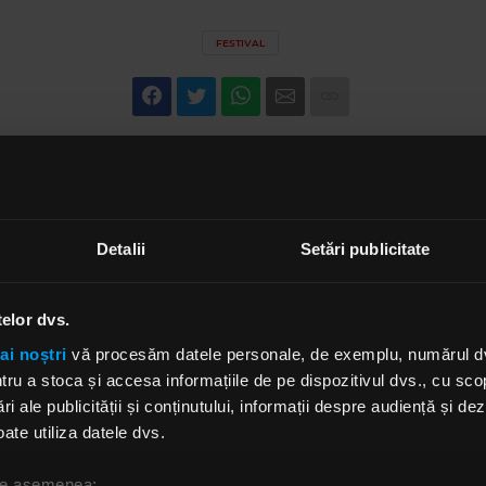
FESTIVAL
Detalii
Setări publicitate
telor dvs.
ai noștri
vă procesăm datele personale, de exemplu, numărul dvs.
u a stoca și accesa informațiile de pe dispozitivul dvs., cu scopu
ri ale publicității și conținutului, informații despre audiență și d
ate utiliza datele dvs.
 de asemenea: