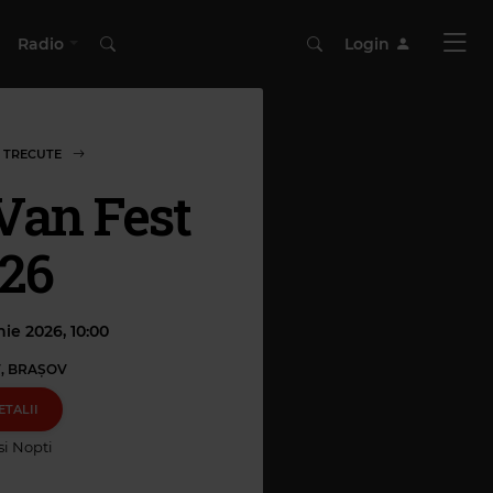
Radio
Login
 TRECUTE
an Fest
26
ie 2026, 10:00
, BRAŞOV
ETALII
 si Nopti