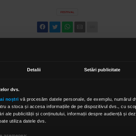
FESTIVAL
Detalii
Setări publicitate
telor dvs.
ai noștri
vă procesăm datele personale, de exemplu, numărul dvs.
u a stoca și accesa informațiile de pe dispozitivul dvs., cu scopu
ri ale publicității și conținutului, informații despre audiență și d
ate utiliza datele dvs.
 de asemenea: