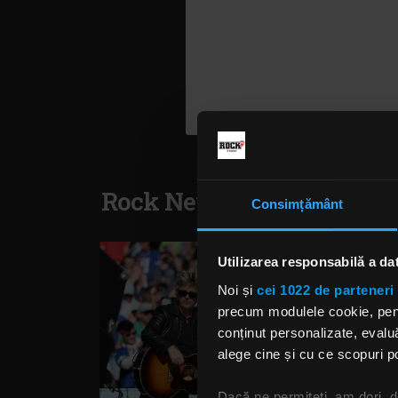
Rock News
Consimțământ
Utilizarea responsabilă a da
Noi și
cei 1022 de parteneri 
precum modulele cookie, pentr
conținut personalizate, evaluă
alege cine și cu ce scopuri po
Dacă ne permiteți, am dori,