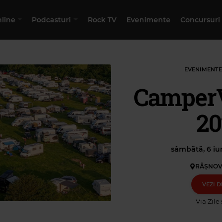
nline
Podcasturi
Rock TV
Evenimente
Concursuri
EVENIMENTE
CamperV
20
sâmbătă, 6 iun
RÂȘNOV
VEZI D
Via
Zile