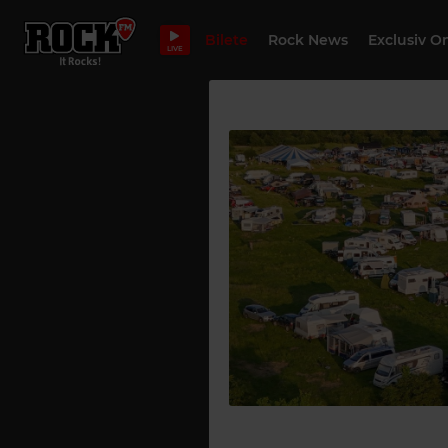
Bilete
Rock News
Exclusiv O
LIVE